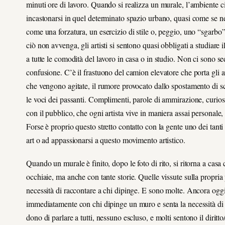
minuti ore di lavoro. Quando si realizza un murale, l’ambiente 
incastonarsi in quel determinato spazio urbano, quasi come se ne 
come una forzatura, un esercizio di stile o, peggio, uno “sgarbo
ciò non avvenga, gli artisti si sentono quasi obbligati a studiare il
a tutte le comodità del lavoro in casa o in studio. Non ci sono s
confusione. C’è il frastuono del camion elevatore che porta gli art
che vengono agitate, il rumore provocato dallo spostamento di scal
le voci dei passanti. Complimenti, parole di ammirazione, curiosi
con il pubblico, che ogni artista vive in maniera assai personale
Forse è proprio questo stretto contatto con la gente uno dei tanti
art o ad appassionarsi a questo movimento artistico.
Quando un murale è finito, dopo le foto di rito, si ritorna a casa 
occhiaie, ma anche con tante storie. Quelle vissute sulla propria 
necessità di raccontare a chi dipinge. E sono molte. Ancora oggi
immediatamente con chi dipinge un muro e senta la necessità di f
dono di parlare a tutti, nessuno escluso, e molti sentono il dirit