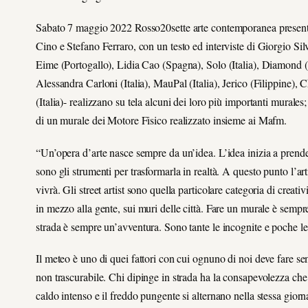
Sabato 7 maggio 2022 Rosso20sette arte contemporanea present
Cino e Stefano Ferraro, con un testo ed interviste di Giorgio Silves
Eime (Portogallo), Lidia Cao (Spagna), Solo (Italia), Diamond (It
Alessandra Carloni (Italia), MauPal (Italia), Jerico (Filippine),
(Italia)- realizzano su tela alcuni dei loro più importanti murales
di un murale dei Motore Fisico realizzato insieme ai Mafm.
“Un’opera d’arte nasce sempre da un’idea. L’idea inizia a prende
sono gli strumenti per trasformarla in realtà. A questo punto l’art
vivrà. Gli street artist sono quella particolare categoria di crea
in mezzo alla gente, sui muri delle città. Fare un murale è semp
strada è sempre un’avventura. Sono tante le incognite e poche le
Il meteo è uno di quei fattori con cui ognuno di noi deve fare se
non trascurabile. Chi dipinge in strada ha la consapevolezza che s
caldo intenso e il freddo pungente si alternano nella stessa gior