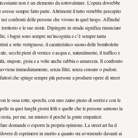
circostante non è un elemento da sottovalutare. L’opera dovrebbe
avesse sempre fatto parte. Altrimenti il tutto verrebbe percepito
” nei confronti delle persone che vivono in quel luogo. Affinché
 territorio e le sue storie. Dipingere in strada significa rinunciare
edie, i bagni sono sempre un’incognita e c’è sempre tanta
isti a vette vertiginose, il caratteristico suono delle bombolette
e, secchi pieni di vernice o acqua e, naturalmente, il traffico e
tà, stupore, gioia e a volte anche rabbia o amarezza. Il confronto
, avviene immediatamente, senza filtri, senza censure o pudore.
 fattori che spinge sempre più persone a produrre opere di street
con le ossa rotte, sporchi, con uno zaino pieno di sorrisi e con le
pelle in quei lunghi giorni folli e quelle che le persone sentono la
 resta, per me, un mistero il perché la gente empatizzi
are domande o esporre la propria opinione. La street art ha il
to/dovere di esprimersi in merito a quanto sta avvenendo davanti ai