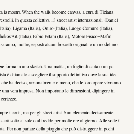
a la mostra When the walls become canvas, a cura di Tiziana
trelli. In questa collettiva 13 street artist internazionali -Daniel
alia), Ligama (Italia), Oniro (Italia), Luogo Comune (Italia),
 Chekos’Art (Italia), Fabio Petani (Italia), Motore Fisico+Mafm
; saranno, inoltre, esposti alcuni bozzetti originali e un modellino
re forma in uno sketch. Una matita, un foglio di carta o un pc
ista è chiamato a scegliere il supporto definitivo dove la sua idea
tivi che ha deciso, razionalmente o meno, che le loro opere vivranno
re una vera impresa. Non importano le dimensioni, dipingere in
 certezze.
mpre i conti, ma per gli street artist è un elemento decisamente
tarà sotto al sole o al freddo per molte ore al giorno. Alle volte il
nata. Per non parlare della pioggia che può distruggere in pochi