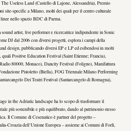
ve The Useless Land (Castello di Lajone, Alessandria), Premio
i site-specific a Milano, molti dei quali per il centro culturale
 linee nello spazio BDC di Parma.
 sound artist, live performer e ricercatrice indipendente in Sonic
me DJ dal 2006 con diversi progetti, esplora i campi della
und design, pubblicando diversi EP e LP ed esibendosi in molti
ne, quali Positive Education Festival (Saint Etienne; Francia),
Radio 80000, Monaco), Dancity Festival (Foligno), Manifattura
Fondazione Pistoletto (Biella), FOG Triennale Milano Performing
tarcangelo Dei Teatri Festival (Santarcangelo di Romagna),
age in the Adriatic landscape ha lo scopo di trasformare il
iale più sostenibile e più equilibrato, dando al patrimonio stesso
istica. Il Comune di Cesenatico è partner del progetto –
alia-Croazia dell’Unione Europea – assieme ai Comuni di Forlì,