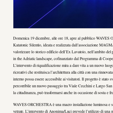
Domenica 19 dicembre, alle ore 18, apre al pubblico WAVES 
Katatonic Silentio, ideata e realizzata dall’associazione MAGM
valorizzare lo storico edificio dell’Ex Lavatoio, nell’ambito de
in the Adriatic landscape, cofinanziato dal Programma di Coope
L’intervento di riqualificazione mira a dare vita a un nuovo luogo
ricreativi che restituisca l’architettura alla città con una rinnova
interno possa essere accessibile ai visitatori. Il progetto è stato
percorribile un nuovo passaggio tra Viale Cecchini e Largo San G
la cittadinanza, può trasformarsi anche in occasione di sosta e f
WAVES ORCHESTRA è una macro installazione luminosa e sonora 
vetrate. L’intervento di Anonima/Luci prevede l’utilizzo di una ma