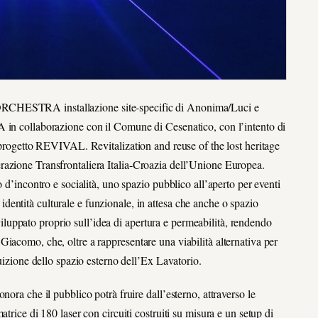
ORCHESTRA installazione site-specific di Anonima/Luci e
A in collaborazione con il Comune di Cesenatico, con l’intento di
l progetto REVIVAL. Revitalization and reuse of the lost heritage
razione Transfrontaliera Italia-Croazia dell’Unione Europea.
 d’incontro e socialità, uno spazio pubblico all’aperto per eventi
ta identità culturale e funzionale, in attesa che anche o spazio
 sviluppato proprio sull’idea di apertura e permeabilità, rendendo
iacomo, che, oltre a rappresentare una viabilità alternativa per
ruizione dello spazio esterno dell’Ex Lavatorio.
che il pubblico potrà fruire dall’esterno, attraverso le
trice di 180 laser con circuiti costruiti su misura e un setup di