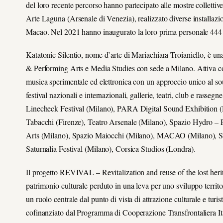
del loro recente percorso hanno partecipato alle mostre colletti
Arte Laguna (Arsenale di Venezia), realizzato diverse installazion
Macao. Nel 2021 hanno inaugurato la loro prima personale 444
Katatonic Silentio, nome d’arte di Mariachiara Troianiello, è una
& Performing Arts e Media Studies con sede a Milano. Attiva co
musica sperimentale ed elettronica con un approccio unico al so
festival nazionali e internazionali, gallerie, teatri, club e rasseg
Linecheck Festival (Milano), PARA Digital Sound Exhibition (
Tabacchi (Firenze), Teatro Arsenale (Milano), Spazio Hydro – 
Arts (Milano), Spazio Maiocchi (Milano), MACAO (Milano), San
Saturnalia Festival (Milano), Corsica Studios (Londra).
Il progetto REVIVAL – Revitalization and reuse of the lost herit
patrimonio culturale perduto in una leva per uno sviluppo territor
un ruolo centrale dal punto di vista di attrazione culturale e tur
cofinanziato dal Programma di Cooperazione Transfrontaliera It