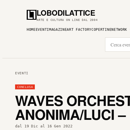
LOBODILATTICE
ARTE E CULTURA ON LINE DAL 2004
HOME
EVENTI
MAGAZINE
ART FACTORY
COPERTINE
NETWORK
EVENTI
CONCLUSA
WAVES ORCHEST
ANONIMA/LUCI –
dal 19 Dic al 16 Gen 2022