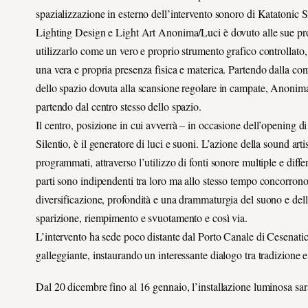
spazializzazione in esterno dell’intervento sonoro di Katatonic Sile
Lighting Design e Light Art Anonima/Luci è dovuto alle sue pro
utilizzarlo come un vero e proprio strumento grafico controllato, 
una vera e propria presenza fisica e materica. Partendo dalla con
dello spazio dovuta alla scansione regolare in campate, Anoni
partendo dal centro stesso dello spazio.
Il centro, posizione in cui avverrà – in occasione dell’opening
Silentio, è il generatore di luci e suoni. L’azione della sound ar
programmati, attraverso l’utilizzo di fonti sonore multiple e differ
parti sono indipendenti tra loro ma allo stesso tempo concorrono
diversificazione, profondità e una drammaturgia del suono e della
sparizione, riempimento e svuotamento e così via.
L’intervento ha sede poco distante dal Porto Canale di Cesenatico
galleggiante, instaurando un interessante dialogo tra tradizione 
Dal 20 dicembre fino al 16 gennaio, l’installazione luminosa sa