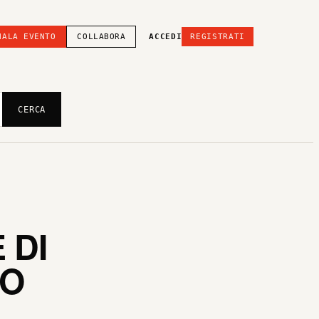
NALA EVENTO
COLLABORA
ACCEDI
REGISTRATI
CERCA
 DI
IO