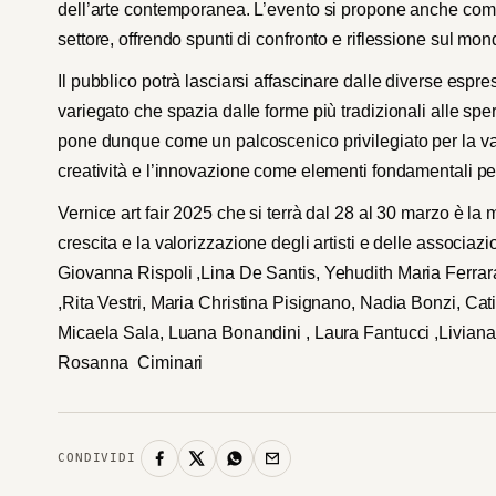
dell’arte contemporanea. L’evento si propone anche come
settore, offrendo spunti di confronto e riflessione sul mond
Il pubblico potrà lasciarsi affascinare dalle diverse espr
variegato che spazia dalle forme più tradizionali alle spe
pone dunque come un palcoscenico privilegiato per la v
creatività e l’innovazione come elementi fondamentali per 
Vernice art fair 2025 che si terrà dal 28 al 30 marzo è l
crescita e la valorizzazione degli artisti e delle associa
Giovanna Rispoli ,Lina De Santis,
Yehudith Maria Ferrar
,Rita Vestri, Maria Christina Pisignano, Nadia Bonzi,
Cati
Micaela Sala, Luana Bonandini , Laura Fantucci ,Liviana
Rosanna Ciminari
CONDIVIDI