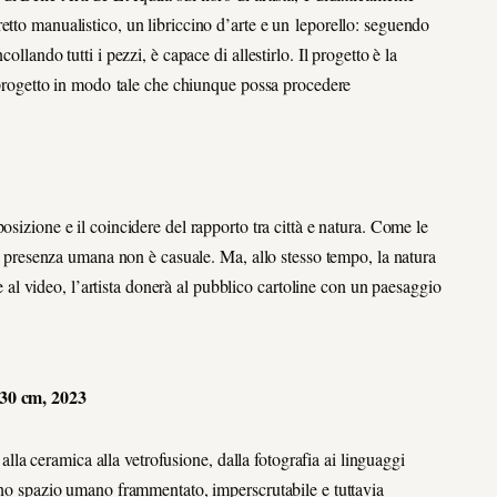
etto manualistico, un libriccino d’arte e un leporello: seguendo
llando tutti i pezzi, è capace di allestirlo. Il progetto è la
l progetto in modo tale che chiunque possa procedere
sizione e il coincidere del rapporto tra città e natura. Come le
 la presenza umana non è casuale. Ma, allo stesso tempo, la natura
tre al video, l’artista donerà al pubblico cartoline con un paesaggio
×30 cm, 2023
a alla ceramica alla vetrofusione, dalla fotografia ai linguaggi
 uno spazio umano frammentato, imperscrutabile e tuttavia