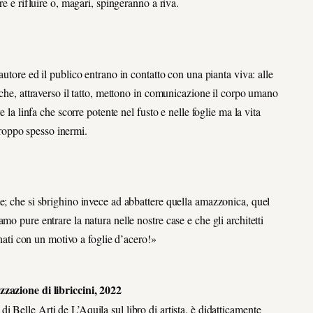
re e rifluire o, magari, spingeranno a riva.
’autore ed il publico entrano in contatto con una pianta viva: alle
 che, attraverso il tatto, mettono in comunicazione il corpo umano
 la linfa che scorre potente nel fusto e nelle foglie ma la vita
urtroppo spesso inermi.
e; che si sbrighino invece ad abbattere quella amazzonica, quel
o pure entrare la natura nelle nostre case e che gli architetti
rnati con un motivo a foglie d’acero!»
izzazione di libriccini, 2022
i Belle Arti de L’Aquila sul libro di artista, è didatticamente