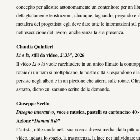
concepito per allestire autonomamente un contenitore per un libr
dettagliatamente le istruzioni, chiunque, tagliando, piegando e inco
metafora del progettista: egli deve dare tutte le informazioni su
nell’esecuzione del lavoro, anche senza la sua presenza.
Claudia Quintieri
still da video, 2’,33”, 2026
Lì o là,
Il video
Lì o là
vuole racchiudere in un unico filmato la contrappo
rotaie di un tram si moltiplicano, le nostre città si espandono e
persiste negli alberi e in un piccione che atterra sulle rotaie. Ol
astratto, dietro cui saranno scritte delle domande.
Giuseppe Scelfo
, voce e musica, pastelli su cartoncino 40
Disegno interattivo
Azione “
”
Dammi il là
L’artista, utilizzando nella sua ricerca diversi media, dalla pittur
video, indaga lo spazio, la trasparenza, la luce per individuare