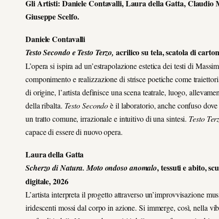
Gli Artisti: Daniele Contavalli, Laura della Gatta, Claudio
Giuseppe Scelfo.
Daniele Contavalli
acrilico su tela, scatola di cart
Testo Secondo e Testo Terzo,
L’opera si ispira ad un’estrapolazione estetica dei testi di Massi
componimento e realizzazione di strisce poetiche come traiettoria
di origine, l’artista definisce una scena teatrale, luogo, allevament
della ribalta.
Testo Secondo
è il laboratorio, anche confuso dove s
un tratto comune, irrazionale e intuitivo di una sintesi.
Testo Ter
capace di essere di nuovo opera.
Laura della Gatta
, tessuti e abito, s
Scherzo di Natura. Moto ondoso anomalo
digitale, 2026
L’artista interpreta il progetto attraverso un’improvvisazione mus
iridescenti mossi dal corpo in azione. Si immerge, così, nella v