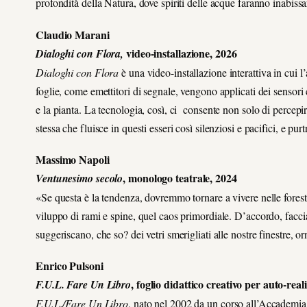
profondità della Natura, dove spiriti delle acque faranno inabissa
Claudio Marani
video-installazione, 2026
Dialoghi con Flora,
Dialoghi con Flora
è una video-installazione interattiva in cui l
foglie, come emettitori di segnale, vengono applicati dei sensori
e la pianta. La tecnologia, così, ci consente non solo di percepire
stessa che fluisce in questi esseri così silenziosi e pacifici, e p
Massimo Napoli
, monologo teatrale, 2024
Ventunesimo secolo
«Se questa è la tendenza, dovremmo tornare a vivere nelle forest
viluppo di rami e spine, quel caos primordiale. D’accordo, facciam
suggeriscano, che so? dei vetri smerigliati alle nostre finestre, o
Enrico Pulsoni
, foglio didattico creativo per auto-real
F.U.L. Fare Un Libro
F.U.L./Fare Un Libro
, nato nel 2002 da un corso all’Accademia d