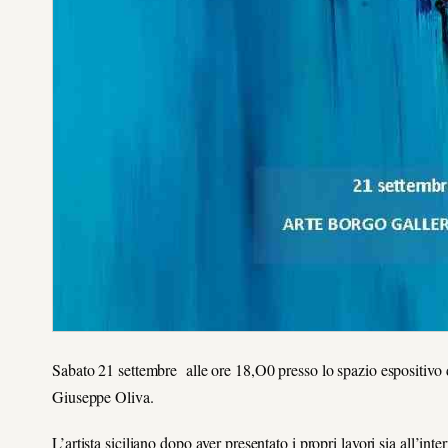
Sabato 21 settembre alle ore 18,O0 presso lo spazio espositivo 
Giuseppe Oliva.
L’artista siciliano dopo aver presentato i propri lavori sia all’int