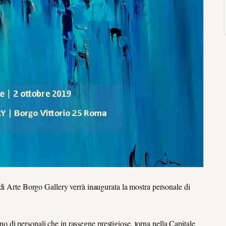
di Arte Borgo Gallery verrà inaugurata la mostra personale di
erno di personali che in rassegne prestigiose, torna nella Capitale