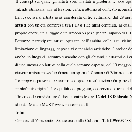
Il concept sul quale gli artisti sono invitati a produrre le loro ope
intende stimolare una riflessione critica attorno al contesto geograf
La residenza d’artista avrà una durata di tre settimane, dal 29 ap
artisti
tra i 19 e i 35 anni
con
un’età compresa
compiuti
, ai qual
proprie opere,
un alloggio e un rimborso spese per un importo di € 1
Potranno partecipare artisti operanti nell’ambito delle arti visive
limitazione di linguaggi espressivi e tecniche artistiche. L’atelier 
anche un luogo di incontro e ascolto con gli abitanti, i curatori e i cr
di una mostra collettiva nella quale saranno esposte, dal 19 maggio a
ciascun artista prescelto donerà un’opera al Comune di Vimercate ch
Le proposte presentate saranno sottoposte a valutazione da parte di
predefiniti: originalità e qualità del progetto, coerenza col tema del
ore 12 del 18 febbraio 
l’invio delle candidature è fissata entro le
sito del Museo MUST www.museomust.it
Info
:
Comune di Vimercate. Assessorato alla Cultura – Tel: 0396659488