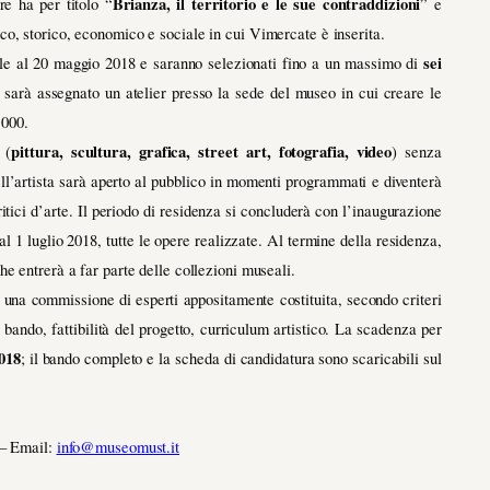
Brianza, il territorio e le sue contraddizioni
re ha per titolo “
” e
ico, storico, economico e sociale in cui Vimercate è inserita.
sei
rile al 20 maggio 2018 e saranno selezionati fino a un massimo di
i sarà assegnato un atelier presso la sede del museo in cui creare le
.000.
pittura, scultura, grafica, street art, fotografia, video
 (
) senza
dell’artista sarà aperto al pubblico in momenti programmati e diventerà
itici d’arte.
Il periodo di residenza si concluderà con l’inaugurazione
l 1 luglio 2018, tutte le opere realizzate. Al termine della residenza,
e entrerà a far parte delle collezioni museali.
 una commissione di esperti appositamente costituita, secondo criteri
 bando, fattibilità del progetto, curriculum artistico.
La scadenza per
2018
; il bando completo e la scheda di candidatura sono scaricabili sul
 – Email:
info@museomust.it