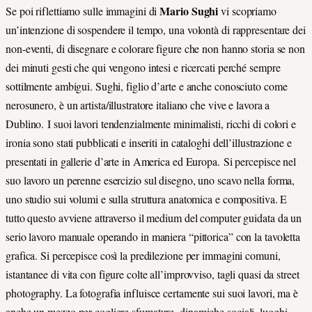
Mario Sughi
Se poi riflettiamo sulle immagini di
vi scopriamo
un’intenzione di sospendere il tempo, una volontà di rappresentare dei
non-eventi, di disegnare e colorare figure che non hanno storia se non
dei minuti gesti che qui vengono intesi e ricercati perché sempre
sottilmente ambigui. Sughi, figlio d’arte e anche conosciuto come
nerosunero, è un artista/illustratore italiano che vive e lavora a
Dublino. I suoi lavori tendenzialmente minimalisti, ricchi di colori e
ironia sono stati pubblicati e inseriti in cataloghi dell’illustrazione e
presentati in gallerie d’arte in America ed Europa. Si percepisce nel
suo lavoro un perenne esercizio sul disegno, uno scavo nella forma,
uno studio sui volumi e sulla struttura anatomica e compositiva. E
tutto questo avviene attraverso il medium del computer guidata da un
serio lavoro manuale operando in maniera “pittorica” con la tavoletta
grafica. Si percepisce così la predilezione per immagini comuni,
istantanee di vita con figure colte all’improvviso, tagli quasi da street
photography. La fotografia influisce certamente sui suoi lavori, ma è
anche un mezzo per cogliere sfumature, dinamiche sociali, luoghi