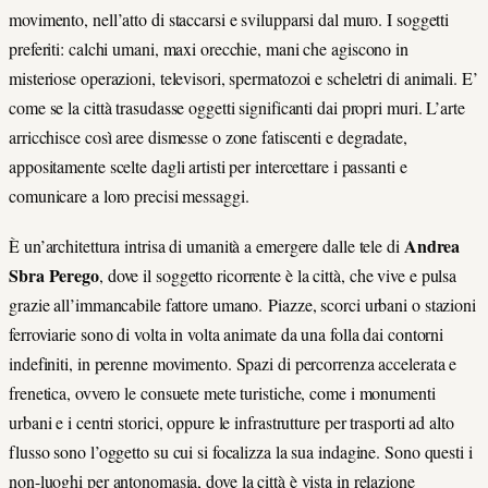
movimento, nell’atto di staccarsi e svilupparsi dal muro. I soggetti
preferiti: calchi umani, maxi orecchie, mani che agiscono in
misteriose operazioni, televisori, spermatozoi e scheletri di animali. E’
come se la città trasudasse oggetti significanti dai propri muri. L’arte
arricchisce così aree dismesse o zone fatiscenti e degradate,
appositamente scelte dagli artisti per intercettare i passanti e
comunicare a loro precisi messaggi.
Andrea
È un’architettura intrisa di umanità a emergere dalle tele di
Sbra Perego
, dove il soggetto ricorrente è la città, che vive e pulsa
grazie all’immancabile fattore umano. Piazze, scorci urbani o stazioni
ferroviarie sono di volta in volta animate da una folla dai contorni
indefiniti, in perenne movimento. Spazi di percorrenza accelerata e
frenetica, ovvero le consuete mete turistiche, come i monumenti
urbani e i centri storici, oppure le infrastrutture per trasporti ad alto
flusso sono l’oggetto su cui si focalizza la sua indagine. Sono questi i
non-luoghi per antonomasia, dove la città è vista in relazione