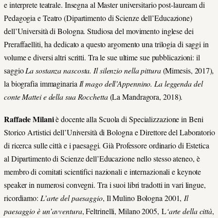
e interprete teatrale. Insegna al Master universitario post-lauream di
Pedagogia e Teatro (Dipartimento di Scienze dell’Educazione)
dell’Università di Bologna. Studiosa del movimento inglese dei
Preraffaelliti, ha dedicato a questo argomento una trilogia di saggi in
volume e diversi altri scritti. Tra le sue ultime sue pubblicazioni: il
saggio
La sostanza nascosta. Il silenzio nella pittura
(Mimesis, 2017)
,
la biografia immaginaria
Il mago dell’Appennino. La leggenda del
conte Mattei e della sua Rocchetta
(La Mandragora, 2018).
Raffaele Milani
è docente alla Scuola di Specializzazione in Beni
Storico Artistici dell’Università di Bolog
na e Direttore del Laboratorio
di ricerca sulle città e i paesaggi. Già Pr
ofessore ordinario di Estetica
al Dipartimento di Scienze dell’Educazione nello stesso ateneo, è
membro di comitati scientifici nazionali e internazionali e keynote
speaker in numerosi convegni. Tra i suoi libri tradotti in vari lingue,
ricordiamo:
L’arte del paesaggio
, Il Mulino Bologna 2001,
Il
paesaggio è un’avventura
, Feltrinelli, Milano 2005, L
‘arte della città
,