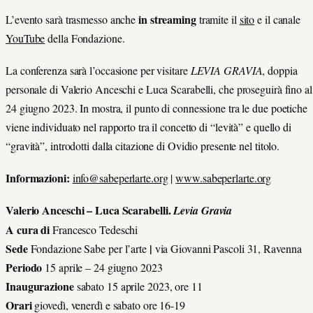
in streaming
L’evento sarà trasmesso anche
tramite il
sito
e il canale
YouTube
della Fondazione.
La conferenza sarà l’occasione per visitare
LEVIA GRAVIA
, doppia
personale di Valerio Anceschi e Luca Scarabelli, che proseguirà fino al
24 giugno 2023. In mostra, il punto di connessione tra le due poetiche
viene individuato nel rapporto tra il concetto di “levità” e quello di
“gravità”, introdotti dalla citazione di Ovidio presente nel titolo.
Informazioni:
info@sabeperlarte.org
|
www.sabeperlarte.org
Valerio Anceschi – Luca Scarabelli.
Levia Gravia
A cura di
Francesco Tedeschi
Sede
|
Fondazione Sabe per l’arte
via Giovanni Pascoli 31, Ravenna
Periodo
15 aprile – 24 giugno 2023
Inaugurazione
sabato 15 aprile 2023, ore 11
Orari
giovedì, venerdì e sabato ore 16-19