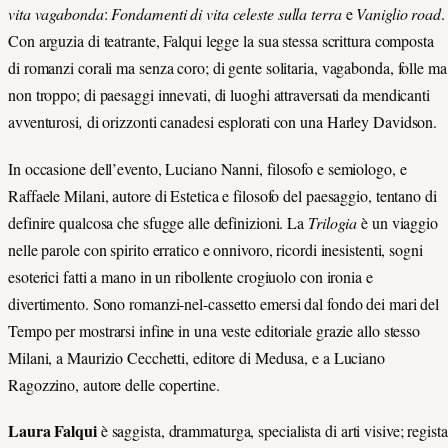
vita vagabonda
:
Fondamenti di vita celeste sulla terra
e
Vaniglio road
.
Con arguzia di teatrante, Falqui legge la sua stessa scrittura composta
di romanzi corali ma senza coro; di gente solitaria, vagabonda, folle ma
non troppo; di paesaggi innevati, di luoghi attraversati da mendicanti
avventurosi
,
di orizzonti canadesi esplorati con una Harley Davidson.
In occasione dell’evento, Luciano Nanni, filosofo e semiologo, e
Raffaele Milani, autore di Estetica e filosofo del paesaggio, tentano di
definire qualcosa che sfugge alle definizioni. La
Trilogia
è un viaggio
nelle parole con spirito erratico e onnivoro, ricordi inesistenti, sogni
esoterici fatti a mano in un ribollente crogiuolo con ironia e
divertimento.
Sono romanzi-nel-cassetto emersi dal fondo dei mari del
Tempo per mostrarsi infine in una veste editoriale grazie allo stesso
Milani, a Maurizio Cecchetti, editore di Medusa, e a Luciano
Ragozzino, autore delle copertine.
Laura Falqui
è saggista, drammaturga, specialista di arti visive; regista