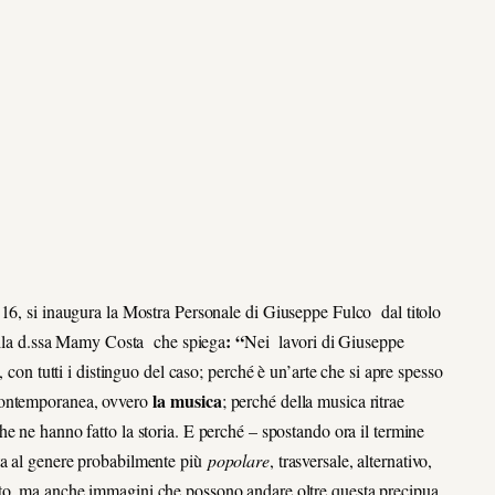
 16, si inaugura la Mostra Personale di Giuseppe Fulco dal titolo
:
“
dalla d.ssa Mamy Costa che spiega
Nei lavori di Giuseppe
 con tutti i distinguo del caso; perché è un’arte che si apre spesso
la
musica
ontemporanea, ovvero
; perché della musica ritrae
he ne hanno fatto la storia. E perché – spostando ora il termine
ta al genere probabilmente più
popolare
, trasversale, alternativo,
to, ma anche immagini che possono andare oltre questa precipua