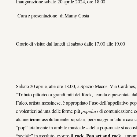
Inaugurazione sabato 20 aprile 2024, ore 18.00
Cura e presentazione di Mamy Costa
Orario di visita: dal lunedi al sabato dalle 17.00 alle 19.00
Sabato 20 aprile, alle ore 18.00, a Spazio Macos, Via Cardines,
“Tributo pittorico a grandi miti del Rock, curata e presentata 
Fulco, artista messinese, è appropriato l’uso dell’appellativo pop,
e volentieri ad una delle forme più
popolari
di comunicazione c
icone
alcune
assolutamente popolari, personaggi in taluni casi c
“pop” totalmente in ambito musicale – della pop-music si accos
rock
Pop art and rock
“sociale” in assoluto, ovvero il
.
, appun