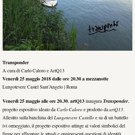
Transponder
A cura di Carlo Caloro e ArtQ13
V
enerdì 25 maggio 2018 dalle ore 20.30 a mezzanotte
Lungotevere Castel Sant’Angelo | Roma
Venerdì 25 maggio alle ore 20.30
artQ13
,
inaugura
Transponder
,
progetto espositivo ideato da
Carlo Caloro
e prodotto da
artQ13
.
Allestito sulla banchina del
Lungotevere Castello
e su di un battello
ivi ormeggiato, il progetto espositivo attinge ai valori simbolici del
fiume per affrontare le attuali e onnipresenti questioni di identità