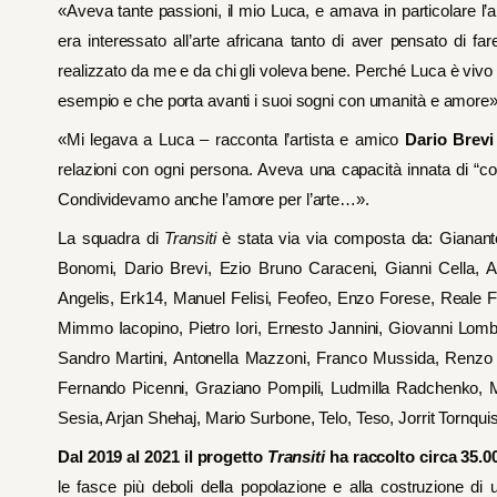
«Aveva tante passioni, il mio Luca, e amava in particolare 
era interessato all’arte africana tanto di aver pensato di 
realizzato da me e da chi gli voleva bene. Perché Luca è viv
esempio e che porta avanti i suoi sogni con umanità e amore»
«Mi legava a Luca – racconta l’artista e amico
Dario Brevi
relazioni con ogni persona. Aveva una capacità innata di “cost
Condividevamo anche l’amore per l’arte…».
La squadra di
Transiti
è stata via via composta da: Giananto
Bonomi, Dario Brevi, Ezio Bruno Caraceni, Gianni Cella, A
Angelis, Erk14, Manuel Felisi, Feofeo, Enzo Forese, Reale F
Mimmo Iacopino, Pietro Iori, Ernesto Jannini, Giovanni Lomba
Sandro Martini, Antonella Mazzoni, Franco Mussida, Renz
Fernando Picenni, Graziano Pompili, Ludmilla Radchenko, 
Sesia, Arjan Shehaj, Mario Surbone, Telo, Teso, Jorrit Tornquist
Dal 2019 al 2021 il progetto
Transiti
ha raccolto circa 35.
le fasce più deboli della popolazione e alla costruzione di 