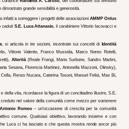
a curatrice
Raffaella A. Caruso
, del coordinatore sul territorio
 dimostrato grande sensibilità e generosità.
infatti a sorreggere i progetti delle associazioni
AMMP Onlus
no caduti
S.E. Luca Attanasio
, il carabiniere Vittorio Iacovacci e
e
, si articola in tre sezioni, incentrate sui concetti di
Identità
s, Vittorio Valente, Franco Mussida, Marco Nereo Rotelli,
etti),
Alterità
(Reale Frangi, Mario Surbone, Sandro Martini,
arta Sesana, Florencia Martinez, Antonella Mazzoni, Olinsky),
Cella, Renzo Nucara, Caterina Tosoni, Manuel Felisi, Max Bi,
 della vita, ricordasse la figura di un concittadino illustre, S.E.
a creduto nel valore della comunità come mezzo per sostenere
Antonio Romeo
– un’occasione di crescita per la comunità
ettivo comune. Qualsiasi obiettivo, lavorando insieme e con
he Luca ci ha lasciato e che questa mostra rende ancor più