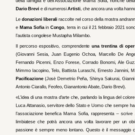
della famiglia e dell’Associazione Mama Sofia, nonché dell
Dario Brevi
e di numerosi
Artisti
, che ancora una volta hanno
Le
donazioni liberali
raccolte nel corso della mostra andranno 
e
Mama Sofia
in
Congo
, terra in cui il 21 febbraio 2021 so
l’autista congolese Mustapha Milambo.
Il percorso espositivo, comprendente
una trentina di oper
(Giovanni Sesia, Juan Eugenio Ochoa, Marcello De Angeli
Fernando Picenni, Enzo Forese, Corrado Bonomi, Ale Guzz
Mimmo Iacopino, Telo, Battista Luraschi, Ernesto Jannini, M
Pacificazione
(Josè Demetrio Peña, Shinya Sakurai, Gianni 
Antonio Ciarallo, Feofeo, Gianantonio Abate, Dario Brevi).
«L’idea di una mostra d’arte che, parlando la lingua del colore e
Luca Attanasio, servitore dello Stato e Uomo che sempre h
l’associazione benefica Mama Sofia, rappresenta – scrive
limbiatese che potrà ancora una volta lavorare per un obi
passione è sempre meno lontano. Questo è il messaggio c