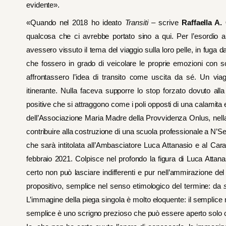
evidente».
«Quando nel 2018 ho ideato
Transiti
– scrive
Raffaella A.
qualcosa che ci avrebbe portato sino a qui. Per l’esordio a
avessero vissuto il tema del viaggio sulla loro pelle, in fuga dai
che fossero in grado di veicolare le proprie emozioni con s
affrontassero l’idea di transito come uscita da sé. Un via
itinerante. Nulla faceva supporre lo stop forzato dovuto al
positive che si attraggono come i poli opposti di una calamita e 
dell’Associazione Maria Madre della Provvidenza Onlus, nell
contribuire alla costruzione di una scuola professionale a N’S
che sarà intitolata all’Ambasciatore Luca Attanasio e al Cara
febbraio 2021. Colpisce nel profondo la figura di Luca Attana
certo non può lasciare indifferenti e pur nell’ammirazione de
propositivo, semplice nel senso etimologico del termine: da
L’immagine della piega singola è molto eloquente: il semplice n
semplice è uno scrigno prezioso che può essere aperto solo c