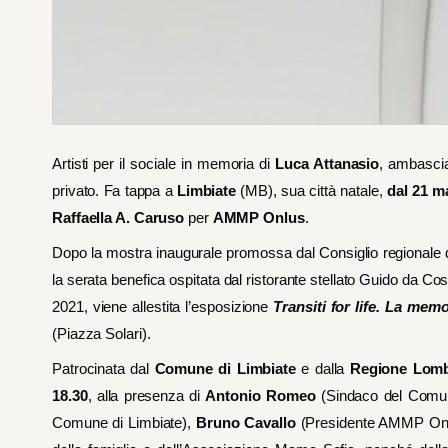
Artisti per il sociale in memoria di
Luca Attanasio
, ambasciat
privato. Fa tappa a
Limbiate
(MB), sua città natale,
dal 21 m
Raffaella A. Caruso
per
AMMP Onlus
.
Dopo la mostra inaugurale promossa dal Consiglio regionale d
la serata benefica ospitata dal ristorante stellato Guido da Co
2021, viene allestita l’esposizione
Transiti for life. La memo
(Piazza Solari).
Patrocinata dal
Comune di Limbiate
e dalla
Regione Lomb
18.30
, alla presenza di
Antonio Romeo
(Sindaco del Comun
Comune di Limbiate),
Bruno Cavallo
(Presidente AMMP On