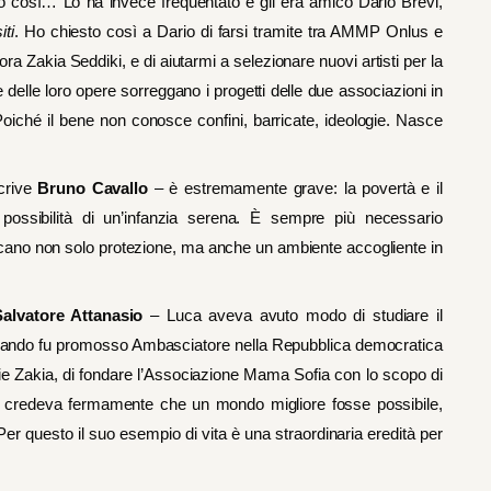
no così… Lo ha invece frequentato e gli era amico Dario Brevi,
iti
. Ho chiesto così a Dario di farsi tramite tra AMMP Onlus e
a Zakia Seddiki, e di aiutarmi a selezionare nuovi artisti per la
e delle loro opere sorreggano i progetti delle due associazioni in
Poiché il bene non conosce confini, barricate, ideologie. Nasce
crive
Bruno Cavallo
– è estremamente grave: la povertà e il
 possibilità di un’infanzia serena. È sempre più necessario
ntiscano non solo protezione, ma anche un ambiente accogliente in
Salvatore Attanasio
– Luca aveva avuto modo di studiare il
, quando fu promosso Ambasciatore nella Repubblica democratica
lie Zakia, di fondare l’Associazione Mama Sofia con lo scopo di
uca credeva fermamente che un mondo migliore fosse possibile,
r questo il suo esempio di vita è una straordinaria eredità per