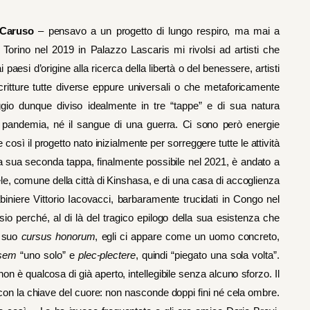
 Caruso
– pensavo a un progetto di lungo respiro, ma mai a
 Torino nel 2019 in Palazzo Lascaris mi rivolsi ad artisti che
 paesi d’origine alla ricerca della libertà o del benessere, artisti
critture tutte diverse eppure universali o che metaforicamente
ggio dunque diviso idealmente in tre “tappe” e di sua natura
la pandemia, né il sangue di una guerra. Ci sono però energie
così il progetto nato inizialmente per sorreggere tutte le attività
a sua seconda tappa, finalmente possibile nel 2021, è andato a
ele, comune della città di Kinshasa, e di una casa di accoglienza
biniere Vittorio Iacovacci, barbaramente trucidati in Congo nel
sio perché, al di là del tragico epilogo della sua esistenza che
l suo
cursus honorum
, egli ci appare come un uomo concreto,
sem
“uno solo” e
plec-plectere
, quindi “piegato una sola volta”.
on è qualcosa di già aperto, intellegibile senza alcuno sforzo. Il
on la chiave del cuore: non nasconde doppi fini né cela ombre.