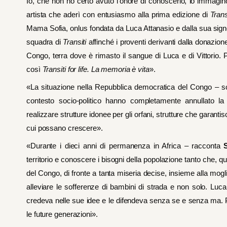
Io, che non ho certo avuto l’onore di conoscerlo, lo immagi
artista che aderì con entusiasmo alla prima edizione di
Trans
Mama Sofia, onlus fondata da Luca Attanasio e dalla sua signor
squadra di
Transiti
affinché i proventi derivanti dalla donazion
Congo, terra dove è rimasto il sangue di Luca e di Vittorio. 
così
Transiti for life. La memoria è vita
».
«La situazione nella Repubblica democratica del Congo – s
contesto socio-politico hanno completamente annullato la
realizzare strutture idonee per gli orfani, strutture che gara
cui possano crescere».
«Durante i dieci anni di permanenza in Africa – racconta
territorio e conoscere i bisogni della popolazione tanto che
del Congo, di fronte a tanta miseria decise, insieme alla mog
alleviare le sofferenze di bambini di strada e non solo. L
credeva nelle sue idee e le difendeva senza se e senza ma. Pe
le future generazioni».