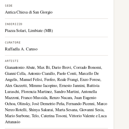
SEDE
Antica Chiesa di San Giorgio
INDIRIZZO
Piazza Solari, Limbiate (MB)
CURATORE
Raffaella A. Caruso
ARTISTI
Gianantonio Abate, Max Bi, Dario Brevi, Corrado Bonomi,
Gianni Cella, Antonio Ciarallo, Paolo Conti, Marcello De
Angelis, Manuel Felisi, Feofeo, Reale Frangi, Enzo Forese,
Alex Guzzetti, Mimmo Iacopino, Ernesto Jannini, Battista
Luraschi, Florencia Martinez, Sandro Martini, Antonella
Mazzoni, Franco Mussida, Renzo Nucara, Juan Eugenio
Ochoa, Olinsky, Josè Demetrio Peña, Fernando Picenni, Marco
Nereo Rotelli, Shinya Sakurai, Marta Sesana, Giovanni Sesia,
Mario Surbone, Telo, Caterina Tosoni, Vittorio Valente e Luca
Attanasio