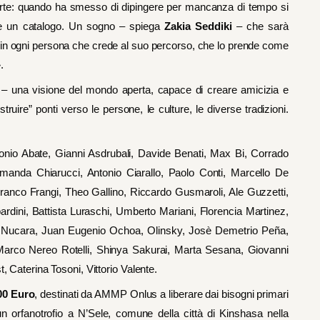
l’arte: quando ha smesso di dipingere per mancanza di tempo si
fare un catalogo. Un sogno – spiega
Zakia Seddiki
– che sarà
o in ogni persona che crede al suo percorso, che lo prende come
.
– una visione del mondo aperta, capace di creare amicizia e
ruire” ponti verso le persone, le culture, le diverse tradizioni.
nio Abate, Gianni Asdrubali, Davide Benati, Max Bi, Corrado
manda Chiarucci, Antonio Ciarallo, Paolo Conti, Marcello De
ranco Frangi, Theo Gallino, Riccardo Gusmaroli, Ale Guzzetti,
rdini, Battista Luraschi, Umberto Mariani, Florencia Martinez,
o Nucara, Juan Eugenio Ochoa, Olinsky, Josè Demetrio Peña,
Marco Nereo Rotelli, Shinya Sakurai, Marta Sesana, Giovanni
, Caterina Tosoni, Vittorio Valente.
000 Euro
, destinati da AMMP Onlus a liberare dai bisogni primari
un orfanotrofio a N’Sele, comune della città di Kinshasa nella