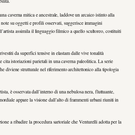
bilità.
una caverna mitica e ancestrale, laddove un arcaico istinto alla
 note su oggetti e profili osservati, suggerisce immagini
tista assimila il linguaggio filmico a quello scultoreo, costituiti
rivestiti da superfici tensive in elastam dalle vive tonalità
e cita istoriazioni parietali in una caverna paleolitica. La serie
che diviene strutturale nel riferimento architettonico alla tipologia
artista, è osservata dall’interno di una nebulosa nera, fluttuante,
rdiale appare la visione dall’alto di frammenti urbani riuniti in
ione a ribadire la procedura sartoriale che Venturelli adotta per la