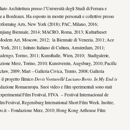
ato Architettura presso l’Università degli Studi di Ferrara e
e a Bordeaux. Ha esposto in mostre personali e collettive presso
he Performing Arts, New York (2018); PAC, Milano, 2016;
Xinjiang Biennale, 2014; MACRO, Roma, 2013;
Kulturhuset
rn Art, Moscow, 2012; la Biennale di Venezia, 2011; Ace
rk, 2011; Istituto Italiano di Cultura, Amsterdam, 2011;
dengo, Torino, 2011; Kunsthalle, Wien, 2010; Stadtgalerie,
azione Merz, Torino, 2010; Kunstverein, Augsburg, 2010; Pacific
w, 2009; Mart – Galleria Civica, Trento, 2008; Galleria
il progetto filmico
Devis Venturelli/ Luciano Berio. In My End is
dazione Romaeuropa. Suoi video e film sperimentali sono stati
Experimental Film Festival, FIVA – Festival Internacional de
lm Festival, Regensburg International Short Film Week. Inoltre,
Video.it – Fondazione Merz, 2010; Hong Kong Arthouse Film