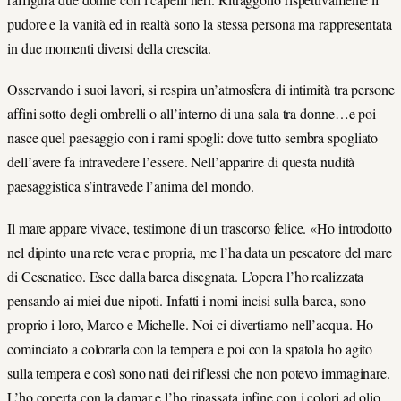
pudore e la vanità ed in realtà sono la stessa persona ma rappresentata
in due momenti diversi della crescita.
Osservando i suoi lavori, si respira un’atmosfera di intimità tra persone
affini sotto degli ombrelli o all’interno di una sala tra donne…e poi
nasce quel paesaggio con i rami spogli: dove tutto sembra spogliato
dell’avere fa intravedere l’essere. Nell’apparire di questa nudità
paesaggistica s’intravede l’anima del mondo.
Il mare appare vivace, testimone di un trascorso felice. «Ho introdotto
nel dipinto una rete vera e propria, me l’ha data un pescatore del mare
di Cesenatico. Esce dalla barca disegnata. L’opera l’ho realizzata
pensando ai miei due nipoti. Infatti i nomi incisi sulla barca, sono
proprio i loro, Marco e Michelle. Noi ci divertiamo nell’acqua. Ho
cominciato a colorarla con la tempera e poi con la spatola ho agito
sulla tempera e così sono nati dei riflessi che non potevo immaginare.
L’ho coperta con la damar e l’ho ripassata infine con i colori ad olio,