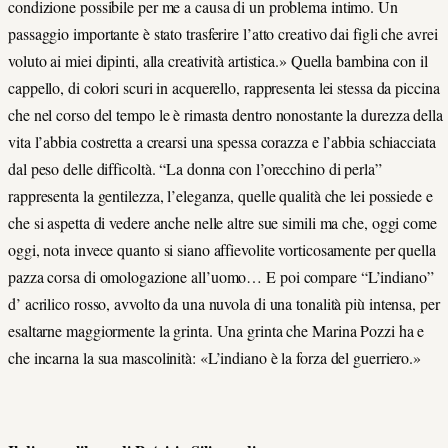
condizione possibile per me a causa di un problema intimo. Un
passaggio importante è stato trasferire l’atto creativo dai figli che avrei
voluto ai miei dipinti, alla creatività artistica.» Quella bambina con il
cappello, di colori scuri in acquerello, rappresenta lei stessa da piccina
che nel corso del tempo le è rimasta dentro nonostante la durezza della
vita l’abbia costretta a crearsi una spessa corazza e l’abbia schiacciata
dal peso delle difficoltà. “La donna con l’orecchino di perla”
rappresenta la gentilezza, l’eleganza, quelle qualità che lei possiede e
che si aspetta di vedere anche nelle altre sue simili ma che, oggi come
oggi, nota invece quanto si siano affievolite vorticosamente per quella
pazza corsa di omologazione all’uomo… E poi compare “L’indiano”
d’ acrilico rosso, avvolto da una nuvola di una tonalità più intensa, per
esaltarne maggiormente la grinta. Una grinta che Marina Pozzi ha e
che incarna la sua mascolinità: «L’indiano è la forza del guerriero.»