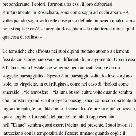
preponderante. I colori, l’armonia tra essi, il loro elaborarsi
strutturalmente, in Rosachiara, sono come sogni ad occhi aperti. «A
volte quando sogni vedi delle cose poco definite, intravedi qualcosa ma
non si capisce cos’è – racconta Rosachiara – la mia ricerca mira a quel
qualcosa di soffuso.»
Le tematiche che affronta nei suoi dipinti ruotano attorno a elementi
fissi da cui si originano versioni differenti di un argomento. Uno di essi
è l’atmosfera o l’estate che vengono personificati sempre da un
soggetto paesaggistico. Spesso è un paesaggio solitario dove sorgono
isole, tra virgolette, in cui rifugiarsi, come nel caso di “isolotti come
smeraldo”, “le atmosfere”, “la luna bussò”; altre volte quando sembra
che l’artista ingrandisca il soggetto paesaggistico come con una lente di
ingrandimento, le tonalità danno il senso di un’emozione più concreata,
quasi tangibile. La realtà del particolare infatti rappresentata
nell’”Estate” sembra quasi esserci vicina, nel presente. I suoi lavori si
intrecciano con la temporalità dell’essere umano: quando coglie il