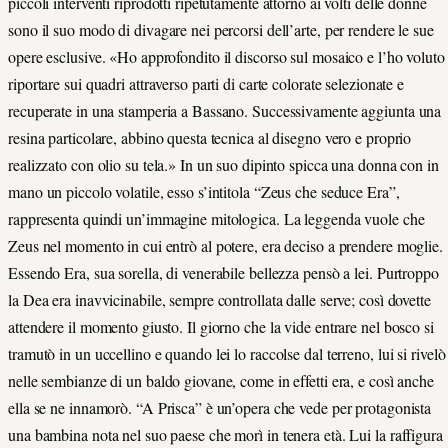
piccoli interventi riprodotti ripetutamente attorno ai volti delle donne
sono il suo modo di divagare nei percorsi dell’arte, per rendere le sue
opere esclusive. «Ho approfondito il discorso sul mosaico e l’ho voluto
riportare sui quadri attraverso parti di carte colorate selezionate e
recuperate in una stamperia a Bassano. Successivamente aggiunta una
resina particolare, abbino questa tecnica al disegno vero e proprio
realizzato con olio su tela.» In un suo dipinto spicca una donna con in
mano un piccolo volatile, esso s’intitola “Zeus che seduce Era”,
rappresenta quindi un’immagine mitologica. La leggenda vuole che
Zeus nel momento in cui entrò al potere, era deciso a prendere moglie.
Essendo Era, sua sorella, di venerabile bellezza pensò a lei. Purtroppo
la Dea era inavvicinabile, sempre controllata dalle serve; così dovette
attendere il momento giusto. Il giorno che la vide entrare nel bosco si
tramutò in un uccellino e quando lei lo raccolse dal terreno, lui si rivelò
nelle sembianze di un baldo giovane, come in effetti era, e così anche
ella se ne innamorò. “A Prisca” è un’opera che vede per protagonista
una bambina nota nel suo paese che morì in tenera età. Lui la raffigura