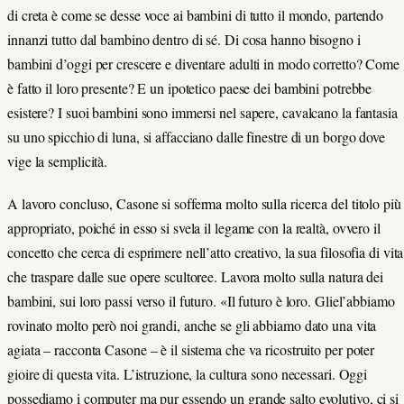
di creta è come se desse voce ai bambini di tutto il mondo, partendo
innanzi tutto dal bambino dentro di sé. Di cosa hanno bisogno i
bambini d’oggi per crescere e diventare adulti in modo corretto? Come
è fatto il loro presente? E un ipotetico paese dei bambini potrebbe
esistere? I suoi bambini sono immersi nel sapere, cavalcano la fantasia
su uno spicchio di luna, si affacciano dalle finestre di un borgo dove
vige la semplicità.
A lavoro concluso, Casone si sofferma molto sulla ricerca del titolo più
appropriato, poiché in esso si svela il legame con la realtà, ovvero il
concetto che cerca di esprimere nell’atto creativo, la sua filosofia di vita
che traspare dalle sue opere scultoree. Lavora molto sulla natura dei
bambini, sui loro passi verso il futuro. «Il futuro è loro. Gliel’abbiamo
rovinato molto però noi grandi, anche se gli abbiamo dato una vita
agiata – racconta Casone – è il sistema che va ricostruito per poter
gioire di questa vita. L’istruzione, la cultura sono necessari. Oggi
possediamo i computer ma pur essendo un grande salto evolutivo, ci si