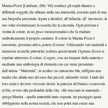
Marina Pozzi [Limbiate, (Mi) ’60] conduce gli ospiti dinanzi a
differenti soggetti che abitano nella sua interiorità, essendo parti di una
sua biografia personale, legata a desideri, all’infanzia, all’ inconscio, al
suo voler rivoluzionare la società che la circonda. Ogni persona è
vestita di colore, in un gioco monocromatico che fa risaltare
simbolicamente il proprio carattere. Il colore in Marina Pozzi è
emozione, presenza attiva, potere d’essere. Utilizzando vari materiali e
numerose tecniche pittoriche realizza questi ritratti. Ognuno di essi si
esprime attraverso il colore, il segno, con cui traspare dalla materia e
mediante una simbologia di elementi con cui viene presentato
dall’artista. “Maternità”, in acrilico su cartoncino blu, raffigura una
madre che allatta uno dei suoi due piccoli, entrambi vicini. I tratti dei
loro corpi e dei loro visi sono decisi: la purezza del bianco si mescola
al blu, ovvero alla profondità della vita. «Ho tracciato la maternità –
spiega Marina – quella maternità tanto sognata, un passaggio quasi
obbligatorio nella nostra società, che non potrà mai essere una