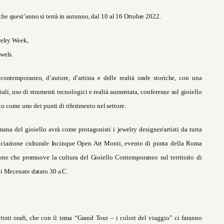
he quest’anno si terrà in autunno, dal 10 al 16 Ottobre 2022.
welry Week,
wels.
ntemporaneo, d’autore, d’artista e delle realtà orafe storiche, con una
li, uso di strumenti tecnologici e realtà aumentata, conferenze sul gioiello
to come uno dei punti di riferimento nel settore.
ana del gioiello avrà come protagonisti i jewelry designer/artisti da tutta
ssociazione culturale Incinque Open Art Monti, evento di punta della Roma
ione che promuove la cultura del Gioiello Contemporaneo sul territorio di
i Mecenate datato 30 a.C.
tisti orafi, che con il tema
“Grand Tour – i colori del viaggio”
ci faranno