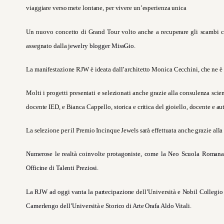
viaggiare verso mete lontane, per vivere un’esperienza unica
Un nuovo concetto di Grand Tour volto anche a recuperare gli scambi cult
assegnato dalla
jewelry blogger
MissGio.
La manifestazione RJW è ideata dall’architetto
Monica Cecchini, che ne è d
Molti i progetti presentati e selezionati anche grazie alla consulenza scient
docente IED, e Bianca Cappello, storica e critica del gioiello, docente e aut
La selezione per il Premio Incinque Jewels sarà effettuata anche grazie al
Numerose le realtà coinvolte protagoniste, come la Neo Scuola Romana
Officine di Talenti Preziosi.
La RJW ad oggi vanta la partecipazione
dell’Università e
Nobil Collegio 
Camerlengo dell’Università e Storico di Arte Orafa Aldo Vitali.