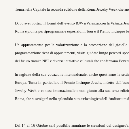
Torna nella Capitale la seconda edizione della
Roma Jewelry Week
che anc
Dopo aver portato il format dell’evento RJW a Valenza, con la Valenza Je
Roma è pronta per riprogrammare esposizioni, Tour e il
Premio Incinque Je
Un appuntamento per la valorizzazione e la promozione del gioiello co
programmazione ricca di appuntamenti, visite guidate lungo percorsi specia
del futuro tramite NFT e diverse iniziative culturali che confermano l’even
In ragione della sua vocazione internazionale, anche quest’anno la settim
Europa. Torna in particolare il Premio Incinque Jewels, indetto dall’a
Jewelry Week e contest internazionale ormai giunto alla sua terza ediz
Roma, che si svolgerà nello splendido sito archeologico dell’
Auditorium d
Dal 14 al 16 Ottobre sarà possibile ammirare le creazioni dei designer/ar