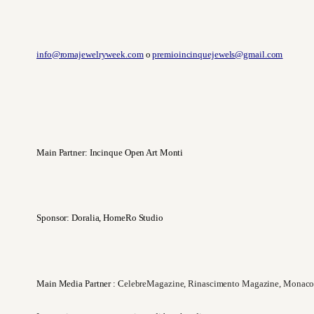
info@romajewelryweek.com
o
premioincinquejewels@gmail.com
Main Partner: Incinque Open Art Monti
Sponsor: Doralia, HomeRo Studio
Main Media Partner : C
elebreMagazine, Rinascimento Magazine, Monaco