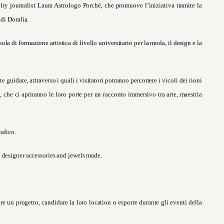
lry journalist Laura Astrologo Porché, che promuove l’iniziativa tramite la
di Doralia.
la di formazione artistica di livello universitario per la moda, il design e la
uidate, attraverso i quali i visitatori potranno percorrere i vicoli dei rioni
i, che ci apriranno le loro porte per un racconto immersivo tra arte, maestria
rafico.
n designer accessories and jewels made.
re un progetto, candidare la loro location o esporre durante gli eventi della