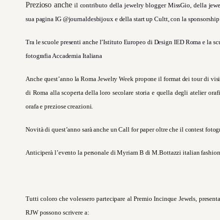
Prezioso anche
il contributo della jewelry blogger MissGio, della jewe
sua pagina IG @journaldesbijoux e della start up Cultt, con la sponsorship 
Tra le scuole presenti anche l’Istituto Europeo di Design IED Roma e la scuo
fotografia Accademia Italiana
Anche quest’anno la Roma Jewelry Week propone il format dei tour di visite g
di Roma alla scoperta della loro secolare storia e quella degli
atelier oraf
orafa e preziose creazioni.
Novità di quest’anno sarà anche un Call for paper oltre che il contest fotog
Anticiperà l’evento la personale di
Myriam B di M.Bottazzi
italian fashio
Tutti coloro che volessero partecipare al Premio Incinque Jewels, presenta
RJW possono scrivere a: