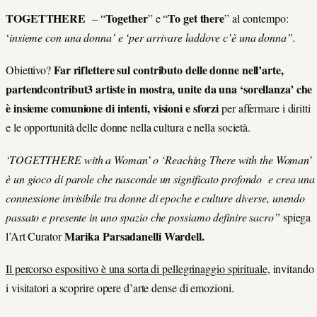
TOGETTHERE
Together
To get there
– “
” e “
” al contempo:
‘
insieme con una donna’ e ‘per arrivare laddove c’è una donna”.
Far riflettere sul contributo delle donne nell’arte,
Obiettivo?
partendcontribut3 artiste in mostra, unite da una ‘sorellanza’ che
è insieme comunione di intenti, visioni e sforzi
per affermare i diritti
e le opportunità delle donne nella cultura e nella società.
‘TOGETTHERE with a Woman’ o ‘Reaching There with the Woman’
è un gioco di parole che nasconde un significato profondo e crea una
connessione invisibile tra donne di epoche e culture diverse, unendo
passato e presente in uno spazio che possiamo definire sacro”
spiega
Marika Parsadanelli Wardell.
l’Art Curator
Il percorso espositivo è una sorta di pellegrinaggio spirituale,
invitando
i visitatori a scoprire opere d’arte dense di emozioni.