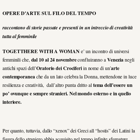
OPERE D’ARTE SUL FILO DEL TEMPO
raccontano di storie passate e presenti in un intreccio di creatività
tutta al femminile
TOGETTHERE
WITH A WOMAN
e’ un incontro di universi
dal 10 al 24 novembre
Venezia
femminili che,
confluiranno a
negli
Oratorio dei Crociferi
arte
antichi spazi dell’
in nome di un’
contemporanea
che da un lato celebra la Donna, mettendone in luce
tema dell’essere un
resilienza e creatività, dall’altro punta dritto al
po’ ovunque e sempre stranieri. Nel mondo esterno e in quello
interiore.
Per quanto, tuttavia, dallo “xenox” dei Greci all “hostis” dei Latini la
figura dello straniero abbia acquisito nel tempo infinite sfumature