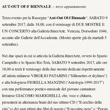
AUT-OUT OF-F BIENNALE
–
terzo appuntamento
Aut-Out Of-f Biennale
Terzo evento per la Rassegna “
“, SABATO 9
settembre 2017, dalle 18,00, con il vernissage di DUE MOSTRE E
UN CONCERTO alla Galleria ItinerArte, Venezia, Dorsoduro 1046,
accanto alle Gallerie dell’Accademia. (Mostre aperte già da martedì 5
settembre).
Nei due spazi in cui si articola la Galleria ItinerArte, ovvero lo Spazio
Campiello e lo Spazio Rio Terà, SABATO 9 settembre 2017, alle ore
18,00 si terrà il vernissage delle due mostre dedicate rispettivamente
all’artista milanese VIRGILIO PATARINI (“Silhouettes et skylines”)
e alla bolognese FIORELLA MANZINI (“Antologia 1999-2017”)
con una performance poetico-musicale del giovane cantautore
ferrarese GIACOMO MARIGHELLI, che, voce e chitarra,
presenterà in alternanza brani del suo ultimo CD (“Il cerchio della
vita”) e dei suoi ultimi due libri di poesie (“Il taccuino nero” e “Poesie