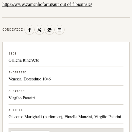
https://www.zamenhofart.it/aut-out-of-f-biennale/
CONDIVIDI
SEDE
Galleria ItinerArte
INDIRIZZO
Venezia, Dorsoduro 1046
CURATORE
Virgilio Patarini
ARTISTI
Giacomo Marighelli (performer), Fiorella Manzini, Virgilio Patarini