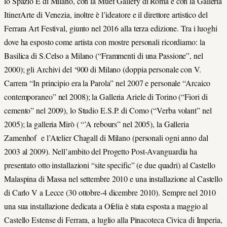
lo Spazio E di Milano, con la Muef Gallery di Roma e con la Galleria
ItinerArte di Venezia, inoltre è l’ideatore e il direttore artistico del
Ferrara Art Festival, giunto nel 2016 alla terza edizione. Tra i luoghi
dove ha esposto come artista con mostre personali ricordiamo: la
Basilica di S.Celso a Milano (“Frammenti di una Passione”, nel
2000); gli Archivi del ‘900 di Milano (doppia personale con V.
Carrera “In principio era la Parola” nel 2007 e personale “Arcaico
contemporaneo” nel 2008); la Galleria Ariele di Torino (“Fiori di
cemento” nel 2009), lo Studio E.S.P. di Como (“Verba volant” nel
2005); la galleria Mirò ( “’A rebours” nel 2005), la Galleria
Zamenhof e l’Atelier Chagall di Milano (personali ogni anno dal
2003 al 2009). Nell’ambito del Progetto Post-Avanguardia ha
presentato otto installazioni “site specific” (e due quadri) al Castello
Malaspina di Massa nel settembre 2010 e una installazione al Castello
di Carlo V a Lecce (30 ottobre-4 dicembre 2010). Sempre nel 2010
una sua installazione dedicata a Ofelia è stata esposta a maggio al
Castello Estense di Ferrara, a luglio alla Pinacoteca Civica di Imperia,