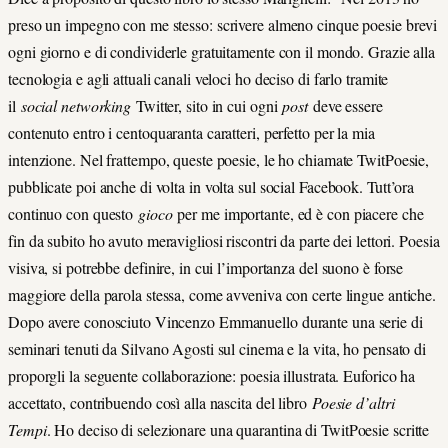
preso un impegno con me stesso: scrivere almeno cinque poesie brevi
ogni giorno e di condividerle gratuitamente con il mondo. Grazie alla
tecnologia e agli attuali canali veloci ho deciso di farlo tramite
il
social networking
Twitter, sito in cui ogni
post
deve essere
contenuto entro i centoquaranta caratteri, perfetto per la mia
intenzione. Nel frattempo, queste poesie, le ho chiamate TwitPoesie,
pubblicate poi anche di volta in volta sul social Facebook. Tutt’ora
continuo con questo
gioco
per me importante, ed è con piacere che
fin da subito ho avuto meravigliosi riscontri da parte dei lettori. Poesia
visiva, si potrebbe definire, in cui l’importanza del suono è forse
maggiore della parola stessa, come avveniva con certe lingue antiche.
Dopo avere conosciuto Vincenzo Emmanuello durante una serie di
seminari tenuti da Silvano Agosti sul cinema e la vita, ho pensato di
proporgli la seguente collaborazione: poesia illustrata. Euforico ha
accettato, contribuendo così alla nascita del libro
Poesie d’altri
Tempi
. Ho deciso di selezionare una quarantina di TwitPoesie scritte