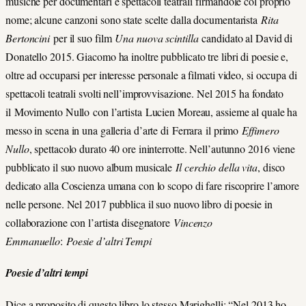
musiche per documentari e spettacoli teatrali firmandole col proprio
nome; alcune canzoni sono state scelte dalla documentarista
Rita
Bertoncini
per il suo film
Una nuova scintilla
candidato al David di
Donatello 2015. Giacomo ha inoltre pubblicato tre libri di poesie e,
oltre ad occuparsi per interesse personale a filmati video, si occupa di
spettacoli teatrali svolti nell’improvvisazione. Nel 2015 ha fondato
il Movimento Nullo con l’artista Lucien Moreau, assieme al quale ha
messo in scena in una galleria d’arte di Ferrara il primo
Effimero
Nullo
, spettacolo durato 40 ore ininterrotte. Nell’autunno 2016 viene
pubblicato il suo nuovo album musicale
Il cerchio della vita
, disco
dedicato alla Coscienza umana con lo scopo di fare riscoprire l’amore
nelle persone. Nel 2017 pubblica il suo nuovo libro di poesie in
collaborazione con l’artista disegnatore
Vincenzo
Emmanuello
:
Poesie d’altri Tempi
Poesie d’altri tempi
Dice a proposito di questo libro lo stesso Marighelli: “Nel 2013 ho