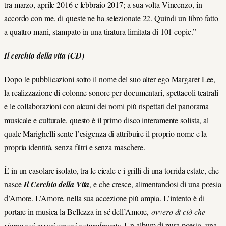
tra marzo, aprile 2016 e febbraio 2017; a sua volta Vincenzo, in
accordo con me, di queste ne ha selezionate 22. Quindi un libro fatto
a quattro mani, stampato in una tiratura limitata di 101 copie.”
Il cerchio della vita (CD)
Dopo le pubblicazioni sotto il nome del suo alter ego Margaret Lee,
la realizzazione di colonne sonore per documentari, spettacoli teatrali
e le collaborazioni con alcuni dei nomi più rispettati del panorama
musicale e culturale, questo è il primo disco interamente solista, al
quale Marighelli sente l’esigenza di attribuire il proprio nome e la
propria identità, senza filtri e senza maschere.
È in un casolare isolato, tra le cicale e i grilli di una torrida estate, che
nasce
Il Cerchio della Vita
, e che cresce, alimentandosi di una poesia
d’Amore. L’Amore, nella sua accezione più ampia. L’intento è di
portare in musica la Bellezza in sé dell’Amore,
ovvero di ciò che
siamo noi esseri umani naturalmente
. Un album di pura poesia, una