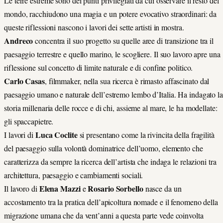
Le terre estreme sono dei punti privilegiati da cui osservare il resto del
mondo, racchiudono una magia e un potere evocativo straordinari: da
queste riflessioni nascono i lavori dei sette artisti in mostra.
Andreco
concentra il suo progetto su quelle aree di transizione tra il
paesaggio terrestre e quello marino, le scogliere. Il suo lavoro apre una
riflessione sul concetto di limite naturale e di confine politico.
Carlo Casas
, filmmaker, nella sua ricerca è rimasto affascinato dal
paesaggio umano e naturale dell’estremo lembo d’Italia. Ha indagato la
storia millenaria delle rocce e di chi, assieme al mare, le ha modellate:
gli spaccapietre.
Luca Coclite
I lavori di
si presentano come la rivincita della fragilità
del paesaggio sulla volontà dominatrice dell’uomo, elemento che
caratterizza da sempre la ricerca dell’artista che indaga le relazioni tra
architettura, paesaggio e cambiamenti sociali.
Elena Mazzi
Rosario Sorbello
Il lavoro di
e
nasce da un
accostamento tra la pratica dell’apicoltura nomade e il fenomeno della
migrazione umana che da vent’anni a questa parte vede coinvolta