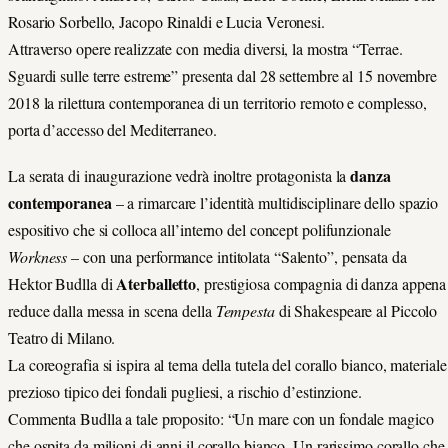
Rosario Sorbello, Jacopo Rinaldi e Lucia Veronesi.
Attraverso opere realizzate con media diversi, la mostra “Terrae.
Sguardi sulle terre estreme” presenta dal 28 settembre al 15 novembre
2018 la rilettura contemporanea di un territorio remoto e complesso,
porta d’accesso del Mediterraneo.
danza
La serata di inaugurazione vedrà inoltre protagonista la
contemporanea
– a rimarcare l’identità multidisciplinare dello spazio
espositivo che si colloca all’interno del concept polifunzionale
Workness
– con una performance intitolata “Salento”, pensata da
Aterballetto
Hektor Budlla di
, prestigiosa compagnia di danza appena
reduce dalla messa in scena della
Tempesta
di Shakespeare al Piccolo
Teatro di Milano.
La coreografia si ispira al tema della tutela del corallo bianco, materiale
prezioso tipico dei fondali pugliesi, a rischio d’estinzione.
Commenta Budlla a tale proposito: “Un mare con un fondale magico
che ospita da milioni di anni il corallo bianco. Un rarissimo corallo che