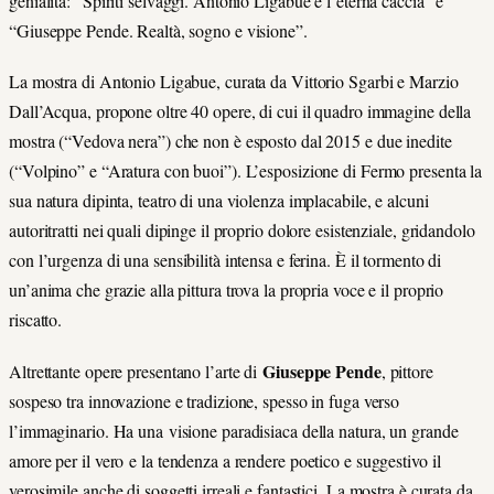
genialità: “Spiriti selvaggi. Antonio Ligabue e l’eterna caccia” e
“Giuseppe Pende. Realtà, sogno e visione”.
La mostra di Antonio Ligabue, curata da Vittorio Sgarbi e Marzio
Dall’Acqua, propone oltre 40 opere, di cui il quadro immagine della
mostra (“Vedova nera”) che non è esposto dal 2015 e due inedite
(“Volpino” e “Aratura con buoi”). L’esposizione di Fermo presenta la
sua natura dipinta, teatro di una violenza implacabile, e alcuni
autoritratti nei quali dipinge il proprio dolore esistenziale, gridandolo
con l’urgenza di una sensibilità intensa e ferina. È il tormento di
un’anima che grazie alla pittura trova la propria voce e il proprio
riscatto.
Giuseppe Pende
Altrettante opere presentano l’arte di
, pittore
sospeso tra innovazione e tradizione, spesso in fuga verso
l’immaginario. Ha una visione paradisiaca della natura, un grande
amore per il vero e la tendenza a rendere poetico e suggestivo il
verosimile anche di soggetti irreali e fantastici. La mostra è curata da