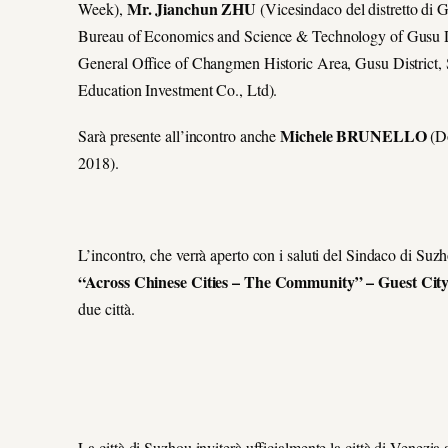
Mr. Jianchun ZHU
Week),
(Vicesindaco del distretto di G
Bureau of Economics and Science & Technology of Gusu Di
General Office of Changmen Historic Area, Gusu District,
Education Investment Co., Ltd).
Michele BRUNELLO
Sarà presente all’incontro anche
(Do
2018).
L’incontro, che verrà aperto con i saluti del Sindaco di Suz
“Across Chinese Cities – The Community” – Guest Cit
due città.
La città di Suzhou inviterà ufficialmente la città di Venezia