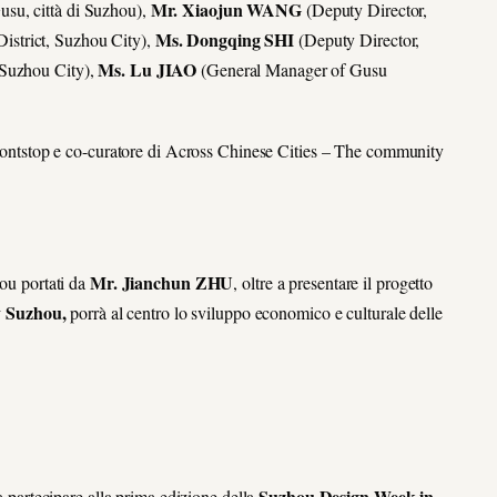
Mr. Xiaojun WANG
usu, città di Suzhou),
(Deputy Director,
Ms. Dongqing SHI
strict, Suzhou City),
(Deputy Director,
Ms. Lu JIAO
 Suzhou City),
(General Manager of Gusu
ntstop e co-curatore di Across Chinese Cities – The community
Mr. Jianchun ZHU
hou portati da
, oltre a presentare il progetto
y Suzhou,
porrà al centro lo sviluppo economico e culturale delle
Suzhou Design Week in
 a partecipare alla prima edizione della