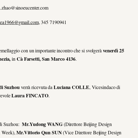
isa.zhao@sinoeucenter.com
dea1966@gmail.com
, 345 7190941
venerdì 25
 gemellaggio con un importante incontro che si svolgerà
nezia,
Cà Farsetti, San Marco 4136
in
.
 di Suzhou
Luciana COLLE
verrà ricevuta da
, Vicesindaco di
Laura FINCATO
revole
.
Mr.
Yudong WANG
à di Suzhou:
(Direttore Beijing Design
Mr.
Vittorio Qun SUN
n Week),
(Vice Direttore Beijing Design