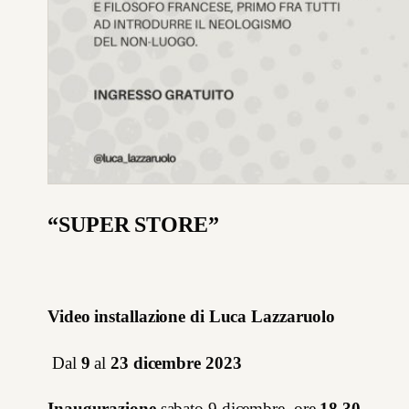
“SUPER STORE”
Video installazione di Luca Lazzaruolo
Dal
9
al
23 dicembre
2023
Inaugurazione
sabato 9 dicembre
,
ore
18.30