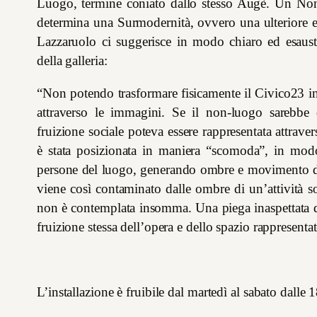
Luogo, termine coniato dallo stesso Augè. Un Non l
determina una Surmodernità, ovvero una ulteriore e
Lazzaruolo ci suggerisce in modo chiaro ed esausti
della galleria:
“Non potendo trasformare fisicamente il Civico23 i
attraverso le immagini. Se il non-luogo sarebbe
fruizione sociale poteva essere rappresentata attrav
è stata posizionata in maniera “scomoda”, in modo 
persone del luogo, generando ombre e movimento dav
viene così contaminato dalle ombre di un’attività s
non è contemplata insomma. Una piega inaspettata d
fruizione stessa dell’opera e dello spazio rappresenta
L’installazione è fruibile dal martedì al sabato dalle 1