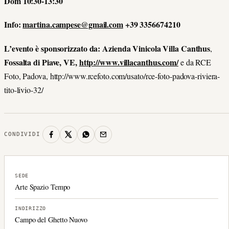
Dom 10:30-13:30
Info:
martina.campese@gmail.com
+39 3356674210
L
’
evento
è
sponsorizzato da: Azienda Vinicola Villa Canthus
,
Fossalta di Piave, VE,
http://www.villacanthus.com/
e da RCE
Foto, Padova, http://www.rcefoto.com/usato/rce-foto-padova-riviera-
tito-livio-32/
CONDIVIDI
SEDE
Arte Spazio Tempo
INDIRIZZO
Campo del Ghetto Nuovo