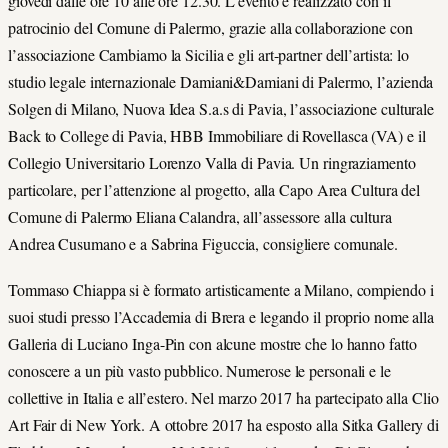
giovedì dalle ore 10 alle ore 12.30. L’evento è realizzato con il
patrocinio del Comune di Palermo, grazie alla collaborazione con
l’associazione Cambiamo la Sicilia e gli art-partner dell’artista: lo
studio legale internazionale Damiani&Damiani di Palermo, l’azienda
Solgen di Milano, Nuova Idea S.a.s di Pavia, l’associazione culturale
Back to College di Pavia, HBB Immobiliare di Rovellasca (VA) e il
Collegio Universitario Lorenzo Valla di Pavia. Un ringraziamento
particolare, per l’attenzione al progetto, alla Capo Area Cultura del
Comune di Palermo Eliana Calandra, all’assessore alla cultura
Andrea Cusumano e a Sabrina Figuccia, consigliere comunale.
Tommaso Chiappa si è formato artisticamente a Milano, compiendo i
suoi studi presso l’Accademia di Brera e legando il proprio nome alla
Galleria di Luciano Inga-Pin con alcune mostre che lo hanno fatto
conoscere a un più vasto pubblico. Numerose le personali e le
collettive in Italia e all’estero. Nel marzo 2017 ha partecipato alla Clio
Art Fair di New York. A ottobre 2017 ha esposto alla Sitka Gallery di