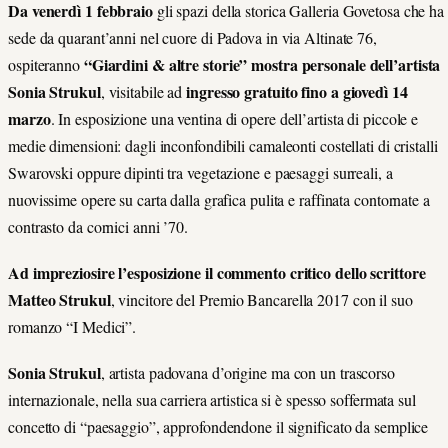
Da venerdì 1 febbraio
gli spazi della storica Galleria Govetosa che ha
sede da quarant’anni nel cuore di Padova in via Altinate 76,
“Giardini & altre storie” mostra personale dell’artista
ospiteranno
Sonia Strukul
ingresso gratuito
fino a giovedì 14
, visitabile ad
marzo
. In esposizione una ventina di opere dell’artista di piccole e
medie dimensioni: dagli inconfondibili camaleonti costellati di cristalli
Swarovski oppure dipinti tra vegetazione e paesaggi surreali, a
nuovissime opere su carta dalla grafica pulita e raffinata contornate a
contrasto da cornici anni ’70.
Ad impreziosire l’esposizione il commento critico dello scrittore
Matteo Strukul
, vincitore del Premio Bancarella 2017 con il suo
romanzo “I Medici”.
Sonia Strukul
, artista padovana d’origine ma con un trascorso
internazionale, nella sua carriera artistica si è spesso soffermata sul
concetto di “paesaggio”, approfondendone il significato da semplice