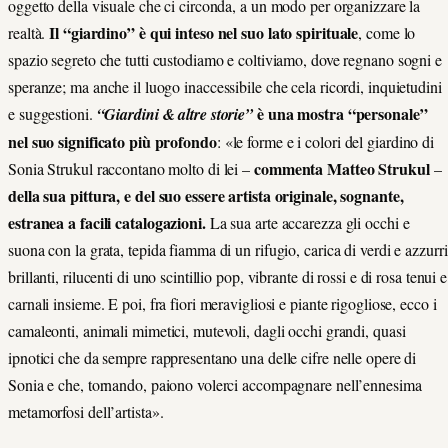
oggetto della visuale che ci circonda, a un modo per organizzare la
Il “giardino” è qui inteso nel suo lato spirituale
realtà.
, come lo
spazio segreto che tutti custodiamo e coltiviamo, dove regnano sogni e
speranze; ma anche il luogo inaccessibile che cela ricordi, inquietudini
è una mostra “personale”
e suggestioni.
“Giardini & altre storie”
nel suo significato più profondo
: «le forme e i colori del giardino di
commenta Matteo Strukul
Sonia Strukul raccontano molto di lei –
–
della sua pittura, e del suo essere artista originale, sognante,
estranea a facili catalogazioni.
La sua arte accarezza gli occhi e
suona con la grata, tepida fiamma di un rifugio, carica di verdi e azzurri
brillanti, rilucenti di uno scintillio pop, vibrante di rossi e di rosa tenui e
carnali insieme. E poi, fra fiori meravigliosi e piante rigogliose, ecco i
camaleonti, animali mimetici, mutevoli, dagli occhi grandi, quasi
ipnotici che da sempre rappresentano una delle cifre nelle opere di
Sonia e che, tornando, paiono volerci accompagnare nell’ennesima
metamorfosi dell’artista».