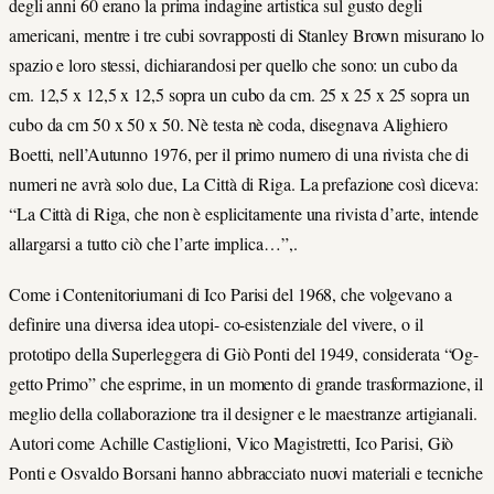
degli anni 60 erano la prima indagine artistica sul gusto degli
americani, mentre i tre cubi sovrapposti di Stanley Brown misurano lo
spazio e loro stessi, dichiarandosi per quello che sono: un cubo da
cm. 12,5 x 12,5 x 12,5 sopra un cubo da cm. 25 x 25 x 25 sopra un
cubo da cm 50 x 50 x 50. Nè testa nè coda, disegnava Alighiero
Boetti, nell’Autunno 1976, per il primo numero di una rivista che di
numeri ne avrà solo due, La Città di Riga. La prefazione così diceva:
“La Città di Riga, che non è esplicitamente una rivista d’arte, intende
allargarsi a tutto ciò che l’arte implica…”,.
Come i Contenitoriumani di Ico Parisi del 1968, che volgevano a
definire una diversa idea utopi- co-esistenziale del vivere, o il
prototipo della Superleggera di Giò Ponti del 1949, considerata “Og-
getto Primo” che esprime, in un momento di grande trasformazione, il
meglio della collaborazione tra il designer e le maestranze artigianali.
Autori come Achille Castiglioni, Vico Magistretti, Ico Parisi, Giò
Ponti e Osvaldo Borsani hanno abbracciato nuovi materiali e tecniche