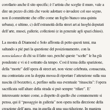
corollario anche il site-specific; è l’artista che sceglie il muro, vale a
dire un pezzo di città che vuole adottare o invadere col suo segno,
non il committente che offre come un foglio bianco una quinta
urbana), e ultimo, c) dell’estraneità della street art ai luoghi deputati
dell’arte, musei, gallerie, collezioni (e in generale agli spazi chiusi).
La mostra di Diamond e Solo affronta di petto questi temi, ma
saltando a pié pari la questione del posizionamento, con la
nonscialance
di chi sa il fatto suo, perché queste “scelte” le ha già
ponderate e vi si è sottratto da tempo. Così il tema della sparizione,
della “morte” dell’opera di street art, non viene celebrata, consacrata,
ma contrastata con la doppia mossa di riportare l’attenzione sulla sua
nascita (il bozzetto), e, perfino sulla sua eventuale “rinascita”: l’opera
sacrificata sull’altare della strada si può sempre “rifare”. E’
interessante notare come, a dispetto di quello che comunemente si
pensa, qui il “passaggio in galleria” non opera nella direzione della
creazione dell’aura, ma in quella di una sua riduzione. In maniera