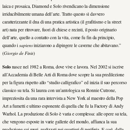
laica e prosaica, Diamond e Solo rivendicano la dimensione
irriducibilmente umana dell’arte. Tratto questo sì davvero
caratterizzante il dna di una pratica artistica (il grafitismo e la street
art) nata per ritrovare, fuori di chiese e recinti, il posto originario
dell’arte, quello a contatto con la vita, come fu fin da principio,
quando i
sapiens
iniziarono a dipingere le caverne che abitavano.”
(
Giorgio de Finis
)
Solo
nasce nel 1982 a Roma, dove vive e lavora. Nel 2002 si iscrive
all’Accademia di Belle Arti di Roma dove scopre la sua predilezione
per la figura rispetto allo “studio calligrafico” ed inizia il suo percorso
classico su tela. Si laurea con un’antologica su Ronnie Cutrone,
impreziosita da una rara intervista a New York al maestro della Pop
Art a fumetti e ultimo esponente di quella che fu la Factory di Andy
Warhol. La produzione di Solo è varia e complessa: alle opere su tela,
che vengono esposte in varie gallerie del mondo, affianca la sua
produzione sui muri, realizzati nei quartieri di periferia. E così, dalla