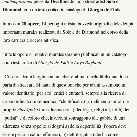
Deadline
Solo e
contemporanea
presenta
dei noti street artist
Diamond
Giorgio de Finis.
,
con un testo critico in catalogo di
28 opere
In mostra
, 14 per ogni artista: bozzetti originali e tele dei più
importanti murales realizzati da Solo e da Diamond nel corso della
loro carriera e ricerca artistica.
Tutte le opere e i relativi murales saranno pubblicati in un catalogo
con i testi critici di
Giorgio de Finis
e
Anya Baglioni
.
“Ci sono alcuni luoghi comuni che sembrano ineludibili quando si
parla di street art. Si tratta di questioni che per taluni assumono un
valore identitario (per altri, critici e curatori, sempre alla ricerca di
criteri ordinatori e semeiotici, “identificativo”), definendo un vero e
proprio
checkpoint
tra le due nazioni (ideologie, religioni, tribù) dei
“puristi” e di coloro che, invece, si sottraggono alle gabbie di una
aderenza senza appello ai dogmi a) della deperibilità (l’opera deve
essere per sua natura effimera), b) dell’illegalità (che ha come