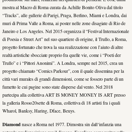
mostra al Macro di Roma curata da Achille Bonito Oliva dal titolo
“Tracks”, alle gallerie di Parigi, Praga, Berlino, Miami e Londra, dai
muri di Prima Valle a Roma, ai poster nelle zone disagiate di Rio de
Janeiro e Los Angeles. Nel 2015 organizza il “Festival Internazionale
di Poesia e Street Art” nel suo quartiere di origine, il Trullo, a Roma,
progetto fortunato che trova la sua realizzazione con l’aiuto di altre
realtà artistiche sbocciate proprio fra quelle vie, come i “Poeti der
Trullo” e i “Pittori Anonimi”. A Londra, sempre nel 2015, crea un
progetto chiamato “Comics Parkour”, con il quale dissemina per la
città vari murales di grandi dimensioni, come se fossero parte di un
fumetto le cui pagine sono state disperse dal vento. Nel 2018
partecipa alla collettiva ART IS MONEY MONEY IS ART presso
la galleria Rosso20sette di Roma, collettiva di 18 artisti fra i quali
Wharol, Banksy, Haring, Dface, Beuys.
Diamond
nasce a Roma nel 1977. Dimostra sin dall‘infanzia una