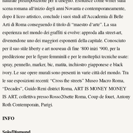
naturale predisposizione per il disegno. Esordisce come writer sulla
scena romana all‘inizio degli anni Novanta e contemporaneamente,
dopo il liceo artistico, conclude i suoi studi all‘Accademia di Belle
Arti di Roma conseguendo il titolo di “maestro d‘arte”. La sua
esperienza nel mondo dei graffiti si evolve: approda alla street-art,
divenendone uno dei maggiori esponenti della capitale. Conosciuto
per il suo stile liberty e art nouveau di fine ‘800 inizi ‘900, per la
predilezione per le figure femminili e per le molteplici tecniche usate:
spray, pennello, marker, bic, matita, inchiostro giapponese e black
ivory. Le sue opere murali sono presenti in varie città del mondo. Tra
le sue esposizioni recenti: “Cross the streets” Museo Macro Roma,
“Decades”, Guido Reni district Roma, ART IS MONEY MONEY
IS ART, collettiva presso Rosso20sette Roma, Coup de fouet, Antony
Roth Contemporain, Parigi.
INFO
Solo/Diamond