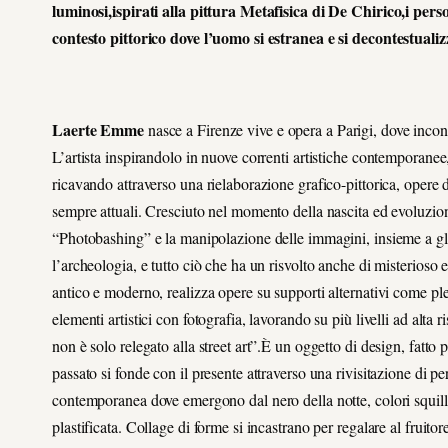
luminosi,ispirati alla pittura Metafisica di De Chirico,i p
contesto pittorico dove l’uomo si estranea e si decontestuali
Laerte Emme
nasce a Firenze vive e opera a Parigi, dove incont
L’artista inspirandolo in nuove correnti artistiche contemporanee,
ricavando attraverso una rielaborazione grafico-pittorica, opere 
sempre attuali. Cresciuto nel momento della nascita ed evoluzion
“Photobashing” e la manipolazione delle immagini, insieme a glit
l’archeologia, e tutto ciò che ha un risvolto anche di misterioso
antico e moderno, realizza opere su supporti alternativi come pl
elementi artistici con fotografia, lavorando su più livelli ad alta
non è solo relegato alla street art”.È un oggetto di design, fatto 
passato si fonde con il presente attraverso una rivisitazione di pe
contemporanea dove emergono dal nero della notte, colori squillant
plastificata. Collage di forme si incastrano per regalare al fruitore