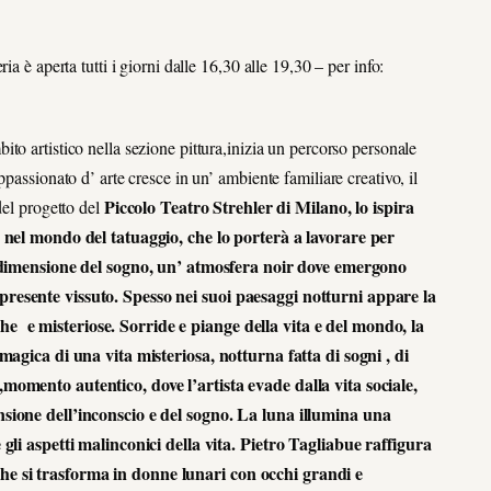
a è aperta tutti i giorni dalle 16,30 alle 19,30 – per info:
ito artistico nella sezione pittura,inizia un percorso personale
passionato d’ arte cresce in un’ ambiente familiare creativo, il
Piccolo Teatro Strehler di Milano, lo ispira
del progetto del
ra nel mondo del tatuaggio, che lo porterà a lavorare per
la dimensione del sogno, un’ atmosfera noir dove emergono
presente vissuto. Spesso nei suoi paesaggi notturni appare la
e e misteriose. Sorride e piange della vita e del mondo, la
 magica di una vita misteriosa, notturna fatta di sogni , di
,momento autentico, dove l’artista evade dalla vita sociale,
nsione dell’inconscio e del sogno. La luna illumina una
 gli aspetti malinconici della vita. Pietro Tagliabue raffigura
he si trasforma in donne lunari con occhi grandi e