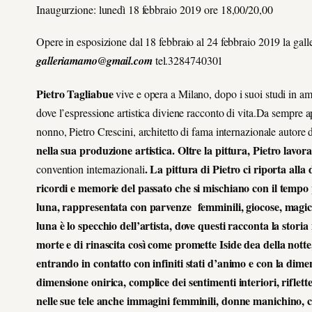
Inaugurzione: lunedì 18 febbraio 2019 ore 18,00/20,00
Opere in esposizione dal 18 febbraio al 24 febbraio 2019 la galleri
galleriamamo@gmail.com
tel.3284740301
Pietro Tagliabue
vive e opera a Milano, dopo i suoi studi in amb
dove l’espressione artistica diviene racconto di vita.Da sempre ap
nonno, Pietro Crescini, architetto di fama internazionale autore 
nella sua produzione artistica. Oltre la pittura, Pietro lavo
. La pittura di Pietro ci riporta al
convention internazionali
ricordi e memorie del passato che si mischiano con il tempo 
luna, rappresentata con parvenze femminili, giocose, magich
luna è lo specchio dell’artista, dove questi racconta la storia
morte e di rinascita così come promette Iside dea della notte
entrando in contatto con infiniti stati d’animo e con la dime
dimensione onirica, complice dei sentimenti interiori, riflette
nelle sue tele anche immagini femminili, donne manichino, c