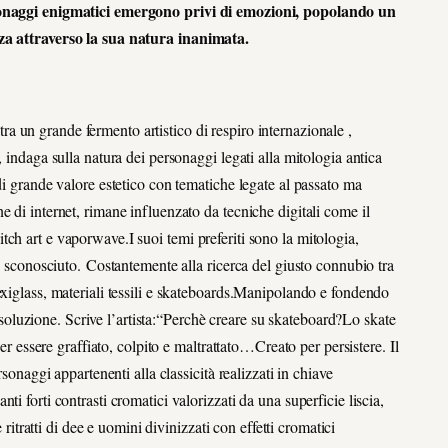
ersonaggi enigmatici emergono privi di emozioni, popolando un
zza attraverso la sua natura inanimata.
ra un grande fermento artistico di respiro internazionale ,
 indaga sulla natura dei personaggi legati alla mitologia antica
di grande valore estetico con tematiche legate al passato ma
e di internet, rimane influenzato da tecniche digitali come il
ch art e vaporwave.I suoi temi preferiti sono la mitologia,
 e sconosciuto. Costantemente alla ricerca del giusto connubio tra
exiglass, materiali tessili e skateboards.Manipolando e fondendo
 risoluzione. Scrive l’artista:“Perchè creare su skateboard?Lo skate
per essere graffiato, colpito e maltrattato…Creato per persistere. Il
rsonaggi appartenenti alla classicità realizzati in chiave
i forti contrasti cromatici valorizzati da una superficie liscia,
 ritratti di dee e uomini divinizzati con effetti cromatici