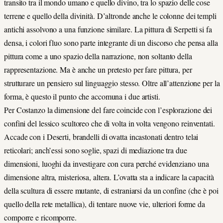
transito tra il mondo umano e quello divino, tra lo spazio delle cose
terrene e quello della divinità. D’altronde anche le colonne dei templi
antichi assolvono a una funzione similare. La pittura di Serpetti si fa
densa, i colori fluo sono parte integrante di un discorso che pensa alla
pittura come a uno spazio della narrazione, non soltanto della
rappresentazione. Ma è anche un pretesto per fare pittura, per
strutturare un pensiero sul linguaggio stesso. Oltre all’attenzione per la
forma, è questo il punto che accomuna i due artisti.
Per Costanzo la dimensione del fare coincide con l’esplorazione dei
confini del lessico scultoreo che di volta in volta vengono reinventati.
Accade con i Deserti, brandelli di ovatta incastonati dentro telai
reticolari; anch’essi sono soglie, spazi di mediazione tra due
dimensioni, luoghi da investigare con cura perché evidenziano una
dimensione altra, misteriosa, altera. L’ovatta sta a indicare la capacità
della scultura di essere mutante, di estraniarsi da un confine (che è poi
quello della rete metallica), di tentare nuove vie, ulteriori forme da
comporre e ricomporre.