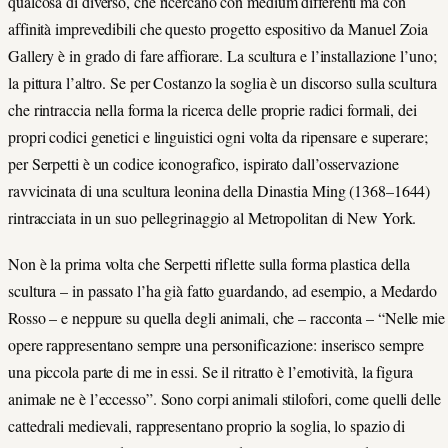
qualcosa di diverso, che ricercano con medium differenti ma con
affinità imprevedibili che questo progetto espositivo da Manuel Zoia
Gallery è in grado di fare affiorare. La scultura e l’installazione l’uno;
la pittura l’altro. Se per Costanzo la soglia è un discorso sulla scultura
che rintraccia nella forma la ricerca delle proprie radici formali, dei
propri codici genetici e linguistici ogni volta da ripensare e superare;
per Serpetti è un codice iconografico, ispirato dall’osservazione
ravvicinata di una scultura leonina della Dinastia Ming (1368–1644)
rintracciata in un suo pellegrinaggio al Metropolitan di New York.
Non è la prima volta che Serpetti riflette sulla forma plastica della
scultura – in passato l’ha già fatto guardando, ad esempio, a Medardo
Rosso – e neppure su quella degli animali, che – racconta – “Nelle mie
opere rappresentano sempre una personificazione: inserisco sempre
una piccola parte di me in essi. Se il ritratto è l’emotività, la figura
animale ne è l’eccesso”. Sono corpi animali stilofori, come quelli delle
cattedrali medievali, rappresentano proprio la soglia, lo spazio di