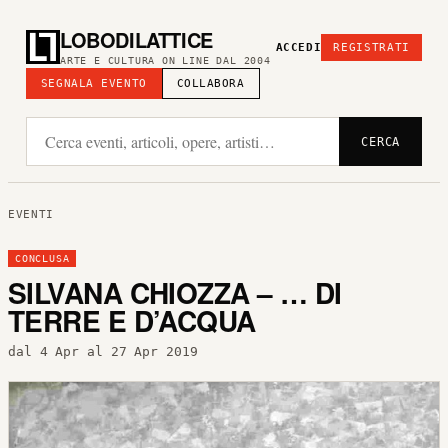
LOBODILATTICE
ACCEDI
REGISTRATI
ARTE E CULTURA ON LINE DAL 2004
SEGNALA EVENTO
COLLABORA
CERCA
EVENTI
CONCLUSA
SILVANA CHIOZZA – … DI
TERRE E D’ACQUA
dal 4 Apr al 27 Apr 2019