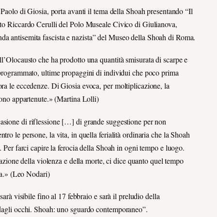
, Paolo di Giosia, porta avanti il tema della Shoah presentando “Il
iato Riccardo Cerulli del Polo Museale Civico di Giulianova,
nda antisemita fascista e nazista” del Museo della Shoah di Roma.
ell’Olocausto che ha prodotto una quantità smisurata di scarpe e
o programmato, ultime propaggini di individui che poco prima
ora le eccedenze. Di Giosia evoca, per moltiplicazione, la
sono appartenute.» (Martina Lolli)
casione di riflessione […] di grande suggestione per non
ro le persone, la vita, in quella ferialità ordinaria che la Shoah
. Per farci capire la ferocia della Shoah in ogni tempo e luogo.
liazione della violenza e della morte, ci dice quanto quel tempo
a.
»
(Leo Nodari)
arà visibile fino al 17 febbraio e sarà il preludio della
o dagli occhi. Shoah: uno sguardo contemporaneo”.