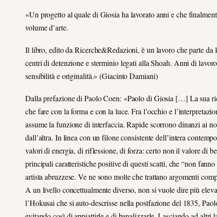
«
Un progetto al quale di Giosia ha lavorato anni e che finalme
volume d’arte.
Il libro, edito da Ricerche&Redazioni, è un lavoro che parte da l
centri di detenzione e sterminio legati alla Shoah. Anni di lavoro
sensibilità e originalità.
»
(Giacinto Damiani)
Dalla prefazione di Paolo Coen: «Paolo di Giosia […] La sua ric
che fare con la forma e con la luce. Fra l’occhio e l’interpretazi
assume la funzione di interfaccia. Rapide scorrono dinanzi ai nos
dall’altra. In linea con un filone consistente dell’intera contem
valori di energia, di riflessione, di forza: certo non il valore di b
principali caratteristiche positive di questi scatti, che “non fan
artista abruzzese. Ve ne sono molte che trattano argomenti compl
A un livello concettualmente diverso, non si vuole dire più elev
l’Hokusai che si auto-descrisse nella postfazione del 1835, Paolo 
evitando così di appiattirle e di banalizzarle. Lasciando ad altri 