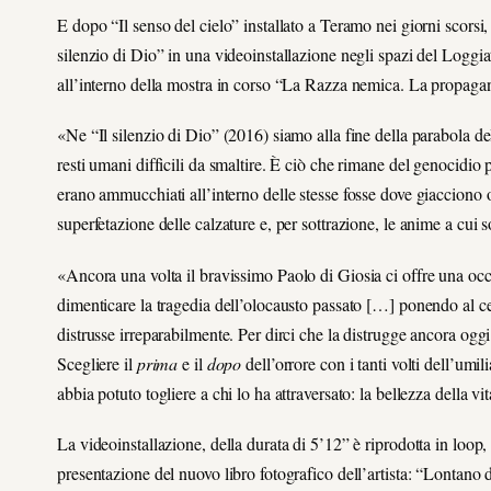
E dopo “Il senso del cielo” installato a Teramo nei giorni scorsi
silenzio di Dio” in una videoinstallazione negli spazi del Logg
all’interno della mostra in corso “La Razza nemica. La propaga
«Ne “Il silenzio di Dio” (2016) siamo alla fine della parabola d
resti umani difficili da smaltire. È ciò che rimane del genocidi
erano ammucchiati all’interno delle stesse fosse dove giacciono 
superfetazione delle calzature e, per sottrazione, le anime a cui 
«
Ancora una volta il bravissimo Paolo di Giosia ci offre una oc
dimenticare la tragedia dell’olocausto passato […] ponendo al cent
distrusse irreparabilmente. Per dirci che la distrugge ancora oggi
Scegliere il
prima
e il
dopo
dell’orrore con i tanti volti dell’umi
abbia potuto togliere a chi lo ha attraversato: la bellezza della vit
La videoinstallazione, della durata di 5’12” è riprodotta in loop, s
presentazione del nuovo libro fotografico dell’artista: “Lontan