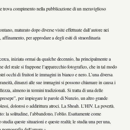
nte trova compimento nella pubblicazione di un meraviglioso
ontano, maturato dopo diverse visite effettuate dall’autore nei
, affinamento, per approdare a degli esiti di straordinaria
erca, iniziata ormai da qualche decennio, ha principalmente a
one del reale si frappone l’apparecchio fotografico, che in tal modo
tri occhi di fruitori le immagini in bianco e nero. L’una diversa
poraneità, dinanzi alle sue immagini si possono chiamare in causa i
ellezza, almeno in termini tradizionali. Si tratta di una delle
no presepe”, per impiegare le parole di Nunzio, un altro grande
essi, dolorosi o addirittura atroci. La Shoah. L’HIV. La povertà.
ato: la solitudine, l’abbandono, l’oblio. Esattamente come
studia queste situazioni e queste realtà; le studia una per una,
la pornografia dell’orrore.»