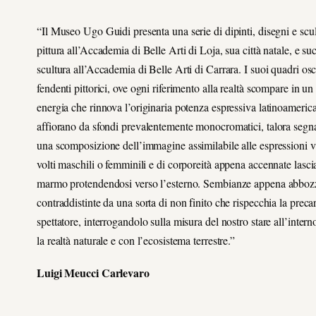
“Il Museo Ugo Guidi presenta una serie di dipinti, disegni e sc
pittura all’Accademia di Belle Arti di Loja, sua città natale, e s
scultura all’Accademia di Belle Arti di Carrara. I suoi quadri osci
fendenti pittorici, ove ogni riferimento alla realtà scompare in u
energia che rinnova l’originaria potenza espressiva latinoamerican
affiorano da sfondi prevalentemente monocromatici, talora segna
una scomposizione dell’immagine assimilabile alle espressioni visi
volti maschili o femminili e di corporeità appena accennate las
marmo protendendosi verso l’esterno. Sembianze appena abbozzate
contraddistinte da una sorta di non finito che rispecchia la pre
spettatore, interrogandolo sulla misura del nostro stare all’inter
la realtà naturale e con l’ecosistema terrestre.”
Luigi Meucci Carlevaro