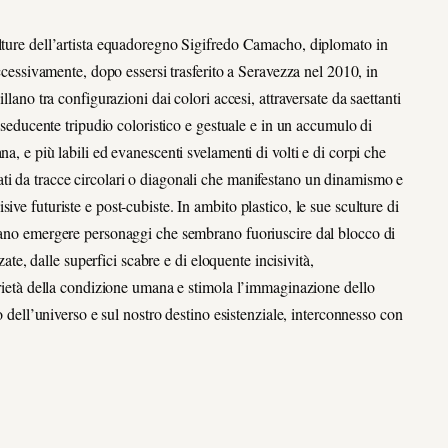
ulture dell’artista equadoregno Sigifredo Camacho, diplomato in
uccessivamente, dopo essersi trasferito a Seravezza nel 2010, in
llano tra configurazioni dai colori accesi, attraversate da saettanti
n seducente tripudio coloristico e gestuale e in un accumulo di
a, e più labili ed evanescenti svelamenti di volti e di corpi che
ti da tracce circolari o diagonali che manifestano un dinamismo e
ve futuriste e post-cubiste. In ambito plastico, le sue sculture di
ciano emergere personaggi che sembrano fuoriuscire dal blocco di
, dalle superfici scabre e di eloquente incisività,
carietà della condizione umana e stimola l’immaginazione dello
no dell’universo e sul nostro destino esistenziale, interconnesso con