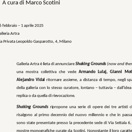
A cura di Marco Scotini
6 febbraio – 1 aprile 2025
lleria Artra
ia Privata Leopoldo Gasparotto, 4, Milano
Galleria Artra è lieta di annunciare
Shaking Grounds
(now and the
una mostra collettiva che vede
Armando Lulaj, Gianni Mott
Alejandro Vidal
ritornare assieme, a distanza di tempo, negli sp
della galleria con lo stesso curatore, lontano – tuttavia – dall’idea
replica o da quella di rievocazione.
Shaking Grounds
ripropone una serie di opere dei tre artisti 
risalgono al primo decennio del nuovo millennio e che in pass
sono state presentate presso la precedente sede di Via Settala 6,
mostre monografiche curate da Scotini. Nonostante il loro caratt