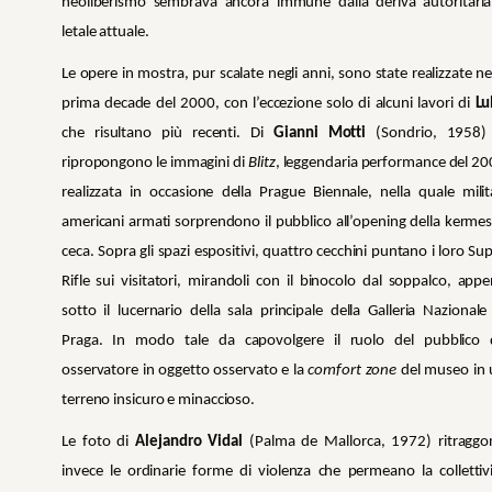
neoliberismo sembrava ancora immune dalla deriva autoritaria
letale attuale.
Le opere in mostra, pur scalate negli anni, sono state realizzate ne
prima decade del 2000, con l’eccezione solo di alcuni lavori di
Lu
che risultano più recenti. Di
Gianni Motti
(Sondrio, 1958) 
ripropongono le immagini di
Blitz
, leggendaria performance del 2
realizzata in occasione della Prague Biennale, nella quale milit
americani armati sorprendono il pubblico all’opening della kerme
ceca. Sopra gli spazi espositivi, quattro cecchini puntano i loro Su
Rifle sui visitatori, mirandoli con il binocolo dal soppalco, app
sotto il lucernario della sala principale della Galleria Nazionale
Praga. In modo tale da capovolgere il ruolo del pubblico 
osservatore in oggetto osservato e la
comfort zone
del museo in 
terreno insicuro e minaccioso.
Le foto di
Alejandro Vidal
(Palma de Mallorca, 1972) ritraggo
invece le ordinarie forme di violenza che permeano la collettiv