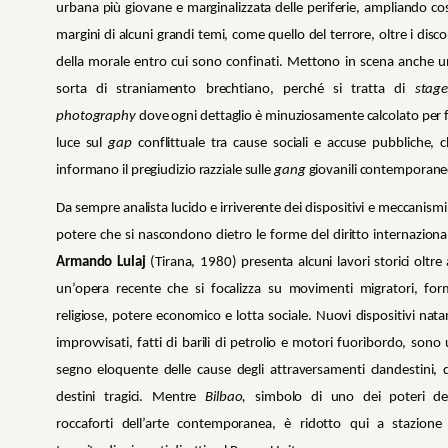
urbana più giovane e marginalizzata delle periferie, ampliando cos
margini di alcuni grandi temi, come quello del terrore, oltre i disco
della morale entro cui sono confinati. Mettono in scena anche 
sorta di straniamento brechtiano, perché si tratta di
stage
photography
dove ogni dettaglio è minuziosamente calcolato per 
luce sul
gap
conflittuale tra cause sociali e accuse pubbliche, 
informano il pregiudizio razziale sulle
gang
giovanili contemporane
Da sempre analista lucido e irriverente dei dispositivi e meccanismi
potere che si nascondono dietro le forme del diritto internaziona
Armando Lulaj
(Tirana, 1980) presenta alcuni lavori storici oltre
un’opera recente che si focalizza su movimenti migratori, fo
religiose, potere economico e lotta sociale. Nuovi dispositivi nata
improvvisati, fatti di barili di petrolio e motori fuoribordo, sono
segno eloquente delle cause degli attraversamenti clandestini, 
destini tragici. Mentre
Bilbao,
simbolo di uno dei poteri del
roccaforti dell’arte contemporanea, è ridotto qui a stazione