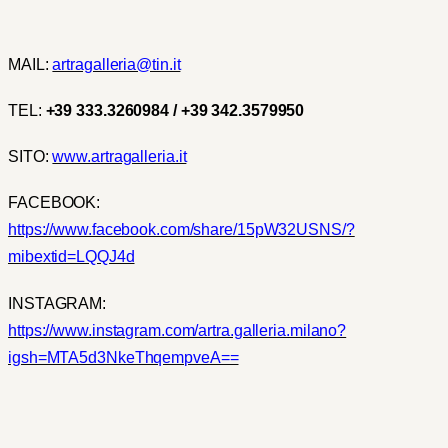
MAIL:
artragalleria@tin.it
TEL:
+39
333.3260984 / +39 342.3579950
SITO:
www.artragalleria.it
FACEBOOK:
https://www.facebook.com/share/15pW32USNS/?
mibextid=LQQJ4d
INSTAGRAM:
https://www.instagram.com/artra.galleria.milano?
igsh=MTA5d3NkeThqempveA==