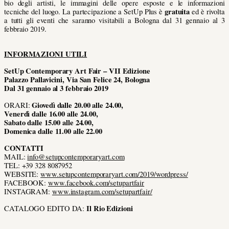
bio degli artisti, le immagini delle opere esposte e le informazioni
gratuita
tecniche del luogo. La partecipazione a SetUp Plus è
ed è rivolta
a tutti gli eventi che saranno visitabili a Bologna dal 31 gennaio al 3
febbraio 2019.
INFORMAZIONI UTILI
SetUp Contemporary Art Fair – VII Edizione
Palazzo Pallavicini, Via San Felice 24, Bologna
Dal 31 gennaio al 3 febbraio 2019
Giovedì dalle 20.00 alle 24.00,
ORARI:
Venerdì dalle 16.00 alle 24.00,
Sabato dalle 15.00 alle 24.00,
Domenica dalle 11.00 alle 22.00
CONTATTI
MAIL:
info@setupcontemporaryart.com
TEL: +39 328 8087952
WEBSITE:
www.setupcontemporaryart.com/2019/wordpress/
FACEBOOK:
www.facebook.com/setupartfair
INSTAGRAM:
www.instagram.com/setupartfair/
Il Rio Edizioni
CATALOGO EDITO DA: