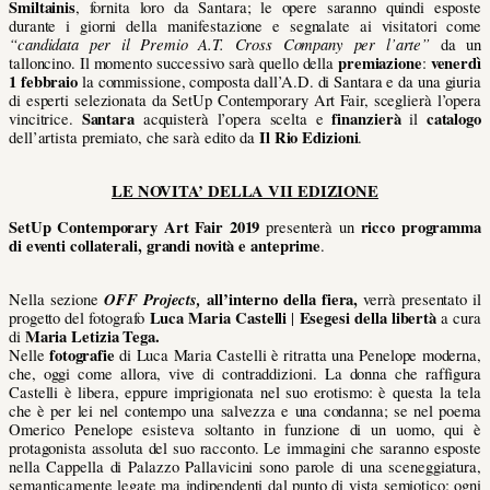
Smiltainis
, fornita loro da Santara; le opere saranno quindi esposte
durante i giorni della manifestazione e segnalate ai visitatori come
“candidata per il Premio A.T. Cross Company per l’arte”
da un
premiazione
venerdì
talloncino. Il momento successivo sarà quello della
:
1 febbraio
la commissione, composta dall’A.D. di Santara e da una giuria
di esperti selezionata da SetUp Contemporary Art Fair, sceglierà l’opera
Santara
finanzierà
catalogo
vincitrice.
acquisterà l’opera scelta e
il
Il Rio Edizioni
dell’artista premiato, che sarà edito da
.
LE NOVITA’ DELLA VII EDIZIONE
SetUp Contemporary Art Fair 2019
ricco programma
presenterà un
di eventi collaterali, grandi novità e anteprime
.
OFF Projects,
all’interno della fiera,
Nella sezione
verrà presentato il
Luca Maria Castelli
Esegesi della libertà
progetto del fotografo
|
a cura
Maria Letizia Tega.
di
fotografie
Nelle
di Luca Maria Castelli è ritratta una Penelope moderna,
che, oggi come allora, vive di contraddizioni. La donna che raffigura
Castelli è libera, eppure imprigionata nel suo erotismo: è questa la tela
che è per lei nel contempo una salvezza e una condanna; se nel poema
Omerico Penelope esisteva soltanto in funzione di un uomo, qui è
protagonista assoluta del suo racconto. Le immagini che saranno esposte
nella Cappella di Palazzo Pallavicini sono parole di una sceneggiatura,
semanticamente legate ma indipendenti dal punto di vista semiotico: ogni