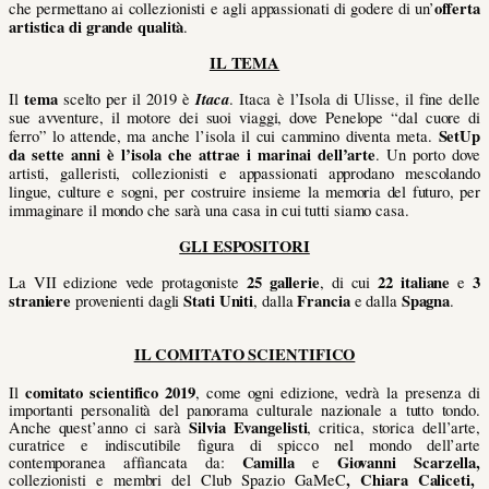
offerta
che permettano ai collezionisti e agli appassionati di godere di un’
artistica di grande qualità
.
IL TEMA
tema
Itaca
Il
scelto per il 2019 è
. Itaca è l’Isola di Ulisse, il fine delle
sue avventure, il motore dei suoi viaggi, dove Penelope “dal cuore di
SetUp
ferro” lo attende, ma anche l’isola il cui cammino diventa meta.
da sette anni è l’isola che attrae i marinai dell’arte
. Un porto dove
artisti, galleristi, collezionisti e appassionati approdano mescolando
lingue, culture e sogni, per costruire insieme la memoria del futuro, per
immaginare il mondo che sarà una casa in cui tutti siamo casa.
GLI ESPOSITORI
25 gallerie
22 italiane
3
La VII edizione vede protagoniste
, di cui
e
straniere
Stati Uniti
Francia
Spagna
provenienti dagli
, dalla
e dalla
.
IL COMITATO SCIENTIFICO
comitato scientifico 2019
Il
, come ogni edizione, vedrà la presenza di
importanti personalità del panorama culturale nazionale a tutto tondo.
Silvia Evangelisti
Anche quest’anno ci sarà
, critica, storica dell’arte,
curatrice e indiscutibile figura di spicco nel mondo dell’arte
Camilla
Giovanni Scarzella,
contemporanea affiancata da:
e
,
Chiara Caliceti,
collezionisti e membri del Club Spazio GaMeC