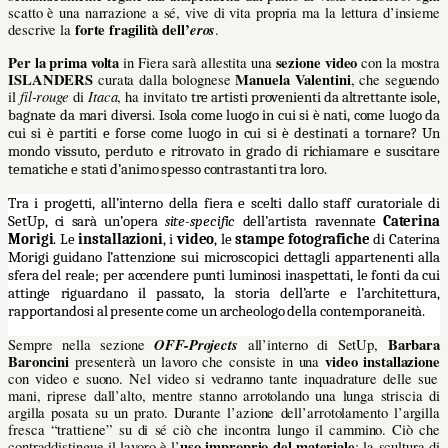
scatto è una narrazione a sé, vive di vita propria ma la lettura d’insieme
forte fragilità dell’
eros
descrive la
.
Per la prima volta
sezione video
in Fiera sarà allestita una
con la mostra
ISLANDERS
Manuela Valentini
curata dalla bolognese
, che seguendo
fil-rouge
Itaca
il
di
, ha invitato
tre artisti provenienti da altrettante isole,
bagnate da mari diversi. Isola come luogo in cui si è nati, come luogo da
cui si è partiti e forse come luogo in cui si è destinati a tornare? Un
mondo vissuto, perduto e ritrovato in grado di richiamare e suscitare
tematiche e stati d’animo spesso contrastanti tra loro.
Tra i progetti, all’interno della fiera e scelti dallo staff curatoriale di
SetUp, ci sarà un’opera
site-specific
dell’artista ravennate
Caterina
Morigi
. Le
installazioni
, i
video
, le
stampe fotografiche
di Caterina
Morigi guidano l’attenzione sui microscopici dettagli appartenenti alla
sfera del reale; per accendere punti luminosi inaspettati, le fonti da cui
attinge riguardano il passato, la storia dell’arte e l’architettura,
rapportandosi al presente come un archeologo della contemporaneità.
OFF-Projects
Barbara
Sempre nella sezione
all’interno di SetUp,
Baroncini
video installazione
presenterà un lavoro che consiste in una
con video e suono. Nel video si vedranno tante inquadrature delle sue
mani, riprese dall’alto, mentre stanno arrotolando una lunga striscia di
argilla posata su un prato. Durante l’azione dell’arrotolamento l’argilla
fresca “trattiene” su di sé ciò che incontra lungo il cammino. Ciò che
uso improprio del materiale
contraddistingue il lavoro è l’
: la scultura di