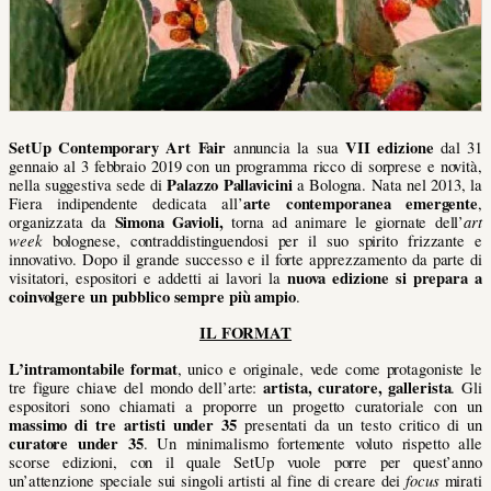
SetUp Contemporary Art Fair
VII edizione
annuncia la sua
dal 31
gennaio al 3 febbraio
2019
con un programma ricco di sorprese e novità,
Palazzo Pallavicini
nella suggestiva sede di
a Bologna. Nata nel 2013, la
arte contemporanea emergente
Fiera indipendente dedicata all’
,
Simona Gavioli,
art
organizzata da
torna ad animare le giornate dell’
week
bolognese, contraddistinguendosi per il suo spirito frizzante e
innovativo. Dopo il grande successo e il forte apprezzamento da parte di
nuova edizione si prepara a
visitatori, espositori e addetti ai lavori la
coinvolgere un pubblico sempre più ampio
.
IL FORMAT
L’intramontabile
format
, unico e originale, vede come protagoniste le
artista, curatore, gallerista
tre figure chiave del mondo dell’arte:
. Gli
espositori sono chiamati a proporre un progetto curatoriale con un
massimo di tre artisti under 35
presentati da un testo critico di un
curatore under 35
. Un minimalismo fortemente voluto rispetto alle
scorse edizioni, con il quale SetUp vuole porre per quest’anno
focus
un’attenzione speciale sui singoli artisti al fine di creare dei
mirati