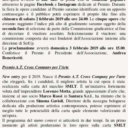
Facebook
Instagram
attraverso le pagine
e
dedicate al Premio. Durante
la fiera le opere candidate al Premio saranno identificate con un apposito
contrassegno e il pubblico potrà esprimere il proprio like fino alla
chiusura di sabato 2 febbraio 2019 alle ore 24.00
cinque opere
. Le
che
avranno raggiunto l’indice più alto di gradimento saranno oggetto della
seconda fase
di selezione da parte della Commissione giudicatrice al fine
di decretare il vincitore assoluto. Selezioneranno il vincitore: una
commissione composta dai soci fondatori dell’Associazione insieme alla
direzione di SetUp.
proclamazione
domenica 3 febbraio 2019 alle ore 15.00
La
avverrà
.
Andrea
Conferisce il Premio il Presidente dell’Associazione,
Benericetti
.
Premio A.T. Cross Company per l’Arte
New entry
Premio
A.T. Cross Company per l’arte
per il 2019.
Nasce il
che eleggerà, fra i candidati, il migliore artista la cui opera è stata
SMLT
realizzata sulla carta del marchio
. È un’iniziativa fortemente
Lorenzo Motta
voluta dall’imprenditore
, grande appassionato d’arte che,
Marco Rossi
Santara S.r.l
insieme al suo socio
in
., ha ritenuto che la
Simona Gavioli
collaborazione con
, Direttore della rassegna bolognese
dedicata alla produzione artistica contemporanea, potesse esprimere al
meglio tutte le potenzialità della carta quale elemento valorizzante di
un’opera.
contest
Il programma del nuovo
si articolerà in due tempi. In un primo
SMLT
momento gli artisti produrranno le loro opere sulla carta