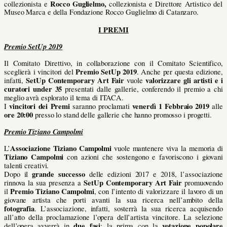
Rocco Guglielmo,
collezionista e
collezionista e Direttore Artistico del
Museo Marca e della Fondazione Rocco Guglielmo di Catanzaro.
I PREMI
Premio SetUp 2019
Il Comitato Direttivo, in collaborazione con il Comitato Scientifico,
Premio SetUp 2019
sceglierà i vincitori del
. Anche per questa edizione,
SetUp Contemporary Art Fair
valorizzare gli artisti e i
infatti,
vuole
curatori under 35
presentati dalle gallerie, conferendo il premio a chi
meglio avrà esplorato il tema di ITACA.
vincitori dei Premi
venerdì 1 Febbraio 2019
I
saranno proclamati
alle
ore 20:00
presso lo stand delle gallerie che hanno promosso i progetti.
Premio Tiziano Campolmi
Associazione Tiziano Campolmi
L’
vuole mantenere viva la memoria di
Tiziano Campolmi
con azioni che sostengono e favoriscono i giovani
talenti creativi.
grande successo
Dopo il
delle edizioni 2017 e 2018, l’associazione
SetUp Contemporary Art Fair
rinnova la sua presenza a
promuovendo
Premio Tiziano Campolmi
il
,
con l’intento di valorizzare il lavoro di un
giovane artista che porti avanti la sua ricerca nell’ambito della
fotografia
. L’associazione, infatti, sosterrà la sua ricerca acquisendo
all’atto della proclamazione l’opera dell’artista vincitore. La selezione
due fasi
votazione popolare
dell’opera avverrà in
: la prima con la