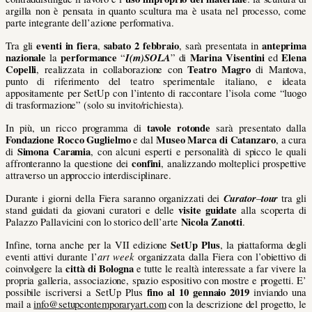
argilla non è pensata in quanto scultura ma è usata nel processo, come
parte integrante dell’azione performativa.
eventi in fiera
sabato 2 febbraio
anteprima
Tra gli
,
, sarà presentata in
nazionale
performance
I(m)SOLA
Marina Visentini
Elena
la
“
” di
ed
Copelli
Teatro Magro
, realizzata in collaborazione con
di Mantova,
punto di riferimento del teatro sperimentale italiano, e ideata
appositamente per SetUp con l’intento di raccontare l’isola come “luogo
di trasformazione” (solo su invito/richiesta).
tavole rotonde
In più, un ricco programma di
sarà presentato dalla
Fondazione Rocco Guglielmo
Museo Marca di Catanzaro
e dal
, a cura
Simona Caramia
di
, con alcuni esperti e personalità di spicco le quali
confini
affronteranno la questione dei
, analizzando molteplici prospettive
attraverso un approccio interdisciplinare.
Curator
–
tour
Durante i giorni della Fiera saranno organizzati dei
tra gli
visite guidate
stand guidati da giovani curatori e delle
alla scoperta di
Nicola Zanotti
Palazzo Pallavicini con lo storico dell’arte
.
SetUp Plus
Infine, torna anche per la VII edizione
, la piattaforma degli
art week
eventi attivi durante l’
organizzata dalla Fiera con l’obiettivo di
città di Bologna
coinvolgere la
e tutte le realtà interessate a far vivere la
propria galleria, associazione, spazio espositivo con mostre e progetti. E’
fino al 10 gennaio 2019
possibile iscriversi a SetUp Plus
inviando una
mail a
info@setupcontemporaryart.com
con la descrizione del progetto, le