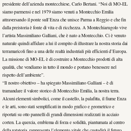
presidente dell’azienda montecchiese, Carlo Bertani. “Noi di MO-EL
siamo parmensi e nel 1979 siamo venuti a Montecchio Emilia
attraversando il ponte sull’Enza che unisce Parma a Reggio e che fin
dalla preistoria è fonte di vita e di ricchezza. A Montechiarugolo vive
l’artista Massimiliano Galliani, che è nato a Montecchio. Ci è venuto
naturale quindi affidare a lui il compito di illustrare la nostra storia dai
terramaricoli fino a una delle realtà industriali più efficienti d’Europa.
La missione di MO-EL è di costruire a Montecchio prodotti di alta
qualità, che vendiamo in tutto il mondo e portano benessere nel
rispetto dell’ambiente”.
“Il nostro obiettivo – ha spiegato Massimiliano Galliani – è di
tramandare il valore storico di Montecchio Emilia, la nostra terra.
Alcuni elementi simbolici, come il castello, la palafitta, il fiume Enza
e le arti, sono stati semplificati in modo grafico e geometrico e
riportati su otto pannelli di grandi dimensioni realizzati in acciaio
corten. La quercia, emblema di forza e solidità, piantumata al centro
della rotatoria, rappresenta l’elemento vitale che custodirà il futuro