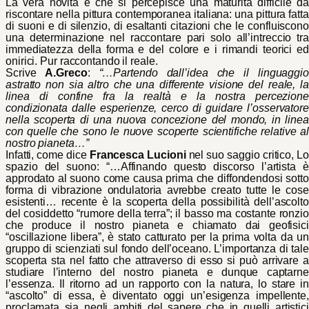
La vera novità è che si percepisce una maturità difficile da
riscontare nella pittura contemporanea italiana: una pittura fatta
di suoni e di silenzio, di esaltanti citazioni che le confluiscono
una determinazione nel raccontare pari solo all’intreccio tra
immediatezza della forma e del colore e i rimandi teorici ed
onirici. Pur raccontando il reale.
Scrive
A.Greco
:
“…
Partendo dall’idea che il linguaggio
astratto non sia altro che una differente visione del reale, la
linea di confine fra la realtà e la nostra percezione
condizionata dalle esperienze, cerco di guidare l’osservatore
nella scoperta di una nuova concezione del mondo, in linea
con quelle che sono le nuove scoperte scientifiche relative al
nostro pianeta…”
Infatti, come dice
Francesca Lucioni
nel suo saggio critico, Lo
spazio del suono: “…
Affinando questo discorso l’artista è
approdato al suono come causa prima che diffondendosi sotto
forma di vibrazione ondulatoria avrebbe creato tutte le cose
esistenti… recente è la scoperta della possibilità dell’ascolto
del cosiddetto “rumore della terra”; il basso ma costante ronzio
che produce il nostro pianeta e chiamato dai geofisici
“oscillazione libera”, è stato catturato per la prima volta da un
gruppo di scienziati sul fondo dell’oceano. L’importanza di tale
scoperta sta nel fatto che attraverso di esso si può arrivare a
studiare l’interno del nostro pianeta e dunque captarne
l’essenza.
Il ritorno ad un rapporto con la natura, lo stare in
“ascolto” di essa, è diventato oggi un’esigenza impellente,
proclamata sia negli ambiti del sapere che in quelli artistici