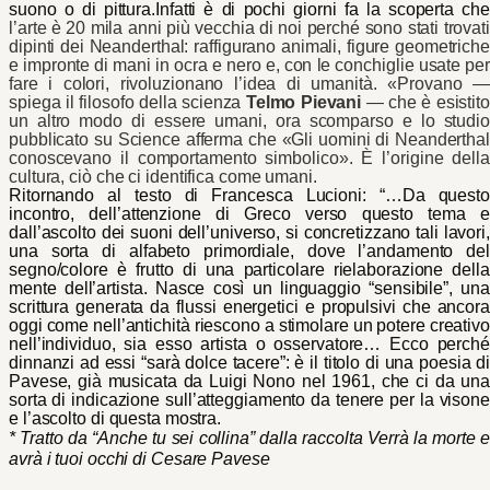
suono o di pittura.
Infatti è di pochi giorni fa la scoperta che
l’arte è 20 mila anni più vecchia di noi perché sono stati trovati
dipinti dei Neanderthal:
raffigurano animali, figure geometriche
e impronte di mani in ocra e nero e, con le conchiglie usate per
fare i colori, rivoluzionano l’idea di umanità. «Provano —
spiega il filosofo della scienza
Telmo Pievani
— che è esistito
un altro modo di essere umani, ora scomparso e
lo studio
pubblicato su Science afferma che «Gli uomini di Neanderthal
conoscevano il comportamento simbolico»
. È l’origine della
cultura, ciò che ci identifica come umani.
Ritornando al testo di Francesca Lucioni: “…Da questo
incontro, dell’attenzione di Greco verso questo tema e
dall’ascolto dei suoni dell’universo, si concretizzano tali lavori,
una sorta di alfabeto primordiale, dove l’andamento del
segno/colore è frutto di una particolare rielaborazione della
mente dell’artista. Nasce così un linguaggio “sensibile”, una
scrittura generata da flussi energetici e propulsivi che ancora
oggi come nell’antichità riescono a stimolare un potere creativo
nell’individuo, sia esso artista o osservatore… Ecco perché
dinnanzi ad essi “sarà dolce tacere”: è il titolo di una poesia di
Pavese, già musicata da Luigi Nono nel 1961, che ci da una
sorta di indicazione sull’atteggiamento da tenere per la visone
e l’ascolto di questa mostra.
* Tratto da “Anche tu sei collina” dalla raccolta Verrà la morte e
avrà i tuoi occhi di Cesare Pavese