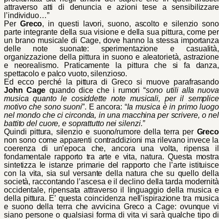
attraverso atti di denuncia e azioni tese a sensibilizzare
l’individuo…”
Per
Greco
, in questi lavori, suono, ascolto e silenzio sono
parte integrante della sua visione e della sua pittura, come per
un brano musicale di Cage, dove hanno la stessa importanza
delle note suonate:
sperimentazione e casualità
organizzazione della pittura in suono e aleatorietà, astrazione
e neorealismo. Praticamente la pittura che si fa danza,
spettacolo e palco vuoto, silenzioso.
Ed ecco perché la pittura di Greco si muove parafrasando
John Cage
quando dice che i rumori “
sono utili alla nuova
musica quanto le cosiddette note musicali, per il semplice
motivo che sono suoni
”. E ancora: “
la musica è in primo luogo
nel mondo che ci circonda, in una macchina per scrivere, o nel
battito del cuore, e soprattutto nei silenzi.”
Quindi pittura, silenzio e suono/rumore della terra per
Greco
non sono come apparenti contraddizioni ma rilevano invece la
coerenza di un’epoca che, ancora una volta, ripensa il
fondamentale rapporto tra arte e vita, natura.
Questa mostra
sintetizza le istanze primarie del rapporto che l’arte istituisce
con la vita, sia sul versante della natura che su quello della
società, raccontando l’ascesa e il declino della tarda modernità
occidentale, ripensata attraverso il linguaggio della musica e
della pittura.
E’ questa coincidenza nell’ispirazione tra musica
e suono della terra che avvicina Greco a Cage:
ovunque vi
siano persone o qualsiasi forma di vita vi sarà qualche tipo di