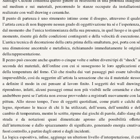
Santiago Cucullu condensa questo genere di riflessioni in una profonda indagine
sul medium e sui materiali, percorrendo le stanze occupate da installazioni
realizzate con wall drawing e ceramiche.
Il punto di partenza è uno strumento intimo come il disegno, attraverso il quale
l’artista cerca di non frapporre nessun grado di oggettivazione tra sé e l’esperienza,
dal momento che l’unica testimonianza della sua presenza, in quel luogo e in quel
momento, risente già delle condizioni contingenti e della velocità di esecuzione.
L’antica tecnica di decorazione della creta prima della smaltatura, poi, porta con sé
una dimensione ancestrale e metafisica, richiamando immediatamente le origini
della rappresentazione.
Il pezzo può cuocere anche quattro o cinque volte e subire diversi tipi di “shock” a
seconda dei materiali, dell’ordine con cui si susseguono le loro applicazioni e
della temperatura del forno. Ciò che risulta dai vari passaggi può essere talvolta
imprevedibile, così da suggerire all’artista la sensazione che sia il materiale stesso
a definire il modo in cui pensare al lavoro finito. I soggetti dei wall drawing
riprendono, infatti, alcuni passaggi ormai non più visibili nelle ceramiche e che
andrebbero persi se l’artista non avesse provveduto a registrarli nuovamente con la
pittura. Allo stesso tempo, l’uso di oggetti quotidiani, come piatti e calchi di
legno, riportano le tracce di chi li ha utilizzati, dell’usura, dell’umidità e del
cambio di temperatura, mentre le scritte, riprese dai giochi di parole, dallo slang di
strada e da notazioni quasi dimenticate aprono alle possibilità offerte
dall’interruzione e dallo spiazzamento di significato, generando energia creativa
fuori controllo, a partire dagli errori e dagli incidenti.
La logica espositiva, infine, aggiunge un ulteriore livello d’interpretazione, il cui