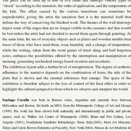
“shock” according to the materials,
the order of application, and the temperature of
the kiln
. The effect caused by the various transitions
can sometimes b
unpredictable, giving the artist the sensation that it is the material itself that
defines the way of conceiving the finished work. The themes of the wall drawings
depict some of the stages that are no longer visible in the ceramics and that would
be lost unless the artist had not decided to record them again through painting. At
the same time, the use of everyday objects such as plates and wooden moulds bear
traces of those who have used them, wear, humidity and a change of temperature,
while the writing, taken from the word games of street slang
and half forgotten
notes
, embraces the possibilities offered by the interruption and manipulation of
meaning, generating
unchecked
energy based on errors and accidents.
The exhibition layout adds a further level of interpretation. The degree of aesthetic
adherence to the narrative depends on the combination of items, the side of the
plate that is shown and the internal references that emerge. The space of the
exhibition is therefore subject to the loss of control of the final effect in order to
highlight the cultural perspective from which we observe and interpret the world.
Santiago Cucullu
was born in Buenos Aires, Argentina and currently lives between
Milwaukee and Boston. He holds an MFA from the Minneapolis College of Art and Design
(1999). His work has been shown both nationally and internationally in public and private
spaces, such as:
Walker Art Center of Minneapolis (2000); Blum and Poe Gallery, Los
Angeles (2001); Fondazione Sandretto Rebaudengo, Turin, Italy(2003); Mori Art Museum,
Tokyo and Gavin Brown Enterprise at Passerby, New York(2004); Musee de Art Moderne de