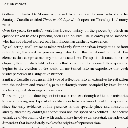
English version
Galleria Umberto Di Marino is pleased to announce the new solo show by
Santiago Cucullu entitled
The new old days
which opens on Thursday 11 January
2018.
Over the years, the artist’s work has focused mainly on the process by which an
episode linked to one’s personal, social and political life is conveyed to someone
who has not played a direct part in it through an aesthetic experience.
By collecting small episodes taken randomly from the urban imagination or from
subcultures, the creative process originates from the transformation of all the
elements that comprise memory into concrete form. The spatial distance, the time
elapsed, the unpredictability of events that occur from the moment the experience
begins to the creation of the work, all are turned into an experience that each
visitor perceives in a subjective manner.
Santiago Cucullu condenses this type of reflection into an extensive investigation
into the medium and materials, passing through rooms occupied by installations
made using wall drawings and ceramics.
The starting point is drawing, an intimate instrument through which the artist tries
to avoid placing any type of objectification between himself and the experience
since the only evidence of his presence in this specific place and moment is
already affected by contingent conditions and the speed of execution. The ancient
technique of decorating clay with underglazes involves an ancestral, metaphysical
dimension that immediately evokes the origins of representation.
The piece can be fired up to four or five times and undergo various types of