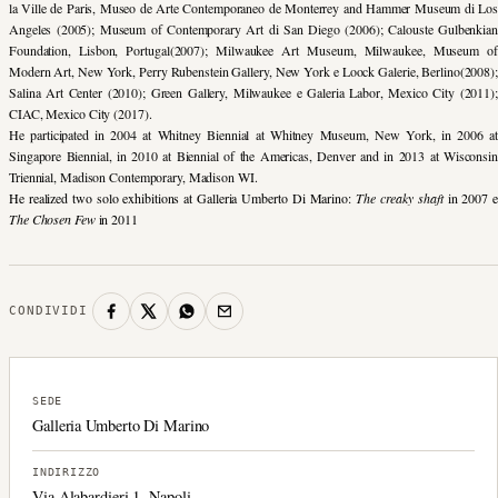
la Ville de Paris, Museo de Arte Contemporaneo de Monterrey and Hammer Museum di Los
Angeles (2005); Museum of Contemporary Art di San Diego (2006); Calouste Gulbenkian
Foundation, Lisbon, Portugal(2007); Milwaukee Art Museum, Milwaukee, Museum of
Modern Art, New York, Perry Rubenstein Gallery, New York e Loock Galerie, Berlino(2008);
Salina Art Center (2010); Green Gallery, Milwaukee e Galeria Labor, Mexico City (2011);
CIAC, Mexico City (2017).
He participated in 2004 at Whitney Biennial at Whitney Museum, New York, in 2006 at
Singapore Biennial, in 2010 at Biennial of the Americas, Denver and in 2013 at Wisconsin
Triennial, Madison Contemporary, Madison WI.
He
realized two solo exhibitions at Galleria Umberto Di Marino:
The creaky shaft
in
2007 e
The Chosen Few
in
2011
CONDIVIDI
SEDE
Galleria Umberto Di Marino
INDIRIZZO
Via Alabardieri 1, Napoli