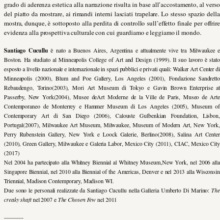
grado di aderenza estetica alla narrazione risulta in base all’accostamento, al verso
del piatto da mostrare, ai rimandi interni lasciati trapelare. Lo stesso spazio della
mostra, dunque, è sottoposto alla perdita di controllo sull’effetto finale per offrire
evidenza alla prospettiva culturale con cui guardiamo e leggiamo il mondo.
Santiago Cucullu
è nato a Buenos Aires, Argentina e attualmente vive tra Milwaukee e
Boston. Ha studiato al Minneapolis College of Art and Design (1999). Il suo lavoro è stato
esposto a livello nazionale e internazionale in spazi pubblici e privati quali: Walker Art Center di
Minneapolis (2000), Blum and Poe Gallery, Los Angeles (2001), Fondazione Sandretto
Rebaudengo, Torino(2003), Mori Art Museum di Tokyo e Gavin Brown Enterprise at
Passerby, New York(2004), Musee deArt Moderne de la Ville de Paris, Museo de Arte
Contemporaneo de Monterrey e Hammer Museum di Los Angeles (2005), Museum of
Contemporary Art di San Diego (2006),
Calouste Gulbenkian Foundation, Lisbon,
Portugal(2007), Milwaukee Art Museum, Milwaukee, Museum of Modern Art, New York,
Perry Rubenstein Gallery, New York e
Loock Galerie, Berlino(2008), Salina Art Center
(2010), Green Gallery, Milwaukee e Galeria Labor, Mexico City (2011), CIAC, Mexico City
(2017)
Nel 2004 ha partecipato alla Whitney Biennial al Whitney Museum,New York, nel
2006 alla
Singapore Biennial, nel 2010 alla Biennial of the Americas, Denver e nel 2013 alla Wisconsin
Triennial, Madison Contemporary, Madison WI.
Due sono le personali realizzate da Santiago Cucullu nella Galleria Umberto Di Marino:
The
creaky shaft
nel 2007 e
The Chosen Few
nel 2011
———-