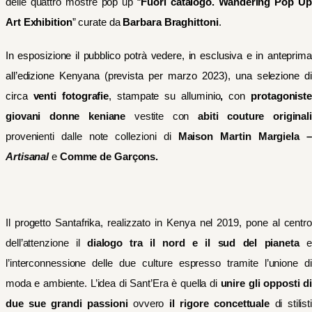
delle quattro mostre pop up
“
Fuori catalogo. Wandering Pop Up
Art Exhibition
” curate da
Barbara Braghittoni
.
In esposizione il pubblico potrà vedere, in esclusiva e in anteprima
all’edizione Kenyana (prevista per marzo 2023), una selezione di
circa
venti fotografie
, stampate su alluminio
,
con
protagonist
giovani donne keniane
vestite con
abiti couture original
provenienti dalle note collezioni di
Maison Martin Margiela –
Artisanal
e
Comme de Garçons.
Il progetto Santafrika, realizzato in Kenya nel 2019, pone al centro
dell’attenzione il
dialogo tra il nord e il sud del pianeta
e
l’interconnessione delle due culture espresso tramite l’unione di
moda e ambiente. L’idea di Sant’Era è quella di
unire gli opposti di
due sue grandi passioni
ovvero
il rigore concettuale
di stilist