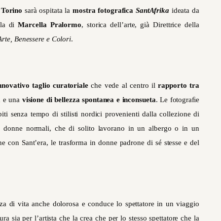
 Torino
sarà ospitata la
mostra fotografica
SantAfrika
ideata
da
la di
Marcella Pralormo
,
storica dell’arte, già Direttrice della
Arte, Benessere e Colori
.
nnovativo taglio curatoriale
che vede al centro il
rapporto tra
à
e una
visione di bellezza spontanea e inconsueta
. Le fotograﬁe
iti senza tempo di stilisti nordici provenienti dalla collezione di
, donne normali, che di solito lavorano in un albergo o in un
ne con Sant’era, le trasforma in donne padrone di sé stesse e del
ienza di vita anche dolorosa e conduce lo spettatore in un viaggio
a sia per l’artista che la crea che per lo stesso spettatore che la