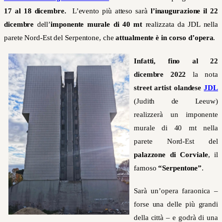
17 al 18 dicembre.
L’evento più atteso sarà
l’inaugurazione il 22
dicembre
dell’
imponente murale di 40 mt
realizzata da JDL nella
parete Nord-Est del Serpentone, che
attualmente è in corso d’opera
.
Infatti, fino al 22
dicembre 2022
la nota
street artist olandese
JDL
(Judith de Leeuw)
realizzerà un imponente
murale di 40 mt nella
parete Nord-Est
del
palazzone di Corviale
, il
famoso
“Serpentone”
.
Sarà un’opera faraonica –
forse una delle più grandi
della città – e godrà di una