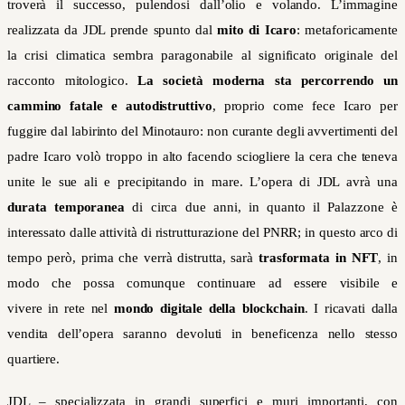
troverà il successo, pulendosi dall’olio e volando. L’immagine
realizzata da JDL prende spunto dal
mito di Icaro
: metaforicamente
la crisi climatica sembra paragonabile al significato originale del
racconto mitologico.
La società moderna sta percorrendo un
cammino fatale e autodistruttivo
, proprio come fece Icaro per
fuggire dal labirinto del Minotauro: non curante degli avvertimenti del
padre Icaro volò troppo in alto facendo sciogliere la cera che teneva
unite le sue ali e precipitando in mare. L’opera di JDL avrà una
durata temporanea
di circa due anni, in quanto il Palazzone è
interessato dalle attività di ristrutturazione del PNRR; in questo arco di
tempo però, prima che verrà distrutta, sarà
trasformata in NFT
, in
modo che possa comunque continuare ad essere visibile e
vivere in rete nel
mondo digitale della blockchain
. I ricavati dalla
vendita dell’opera saranno devoluti in beneficenza nello stesso
quartiere.
JDL – specializzata in grandi superfici e muri importanti, con