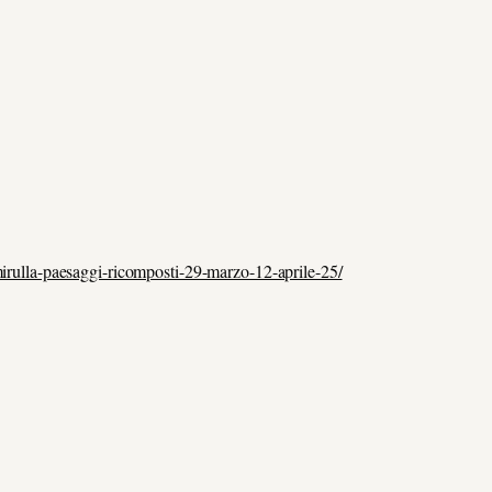
-mirulla-paesaggi-ricomposti-29-marzo-12-aprile-25/