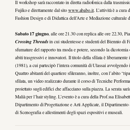
Il workshop sarà raccontato in diretta radiofonica dalla trasmiss
Fujiko e direttamente dal sito
www.ababo.it
. L’attività è a cura
Fashion Design e di Didattica dell’Arte e Mediazione culturale d
Sabato 17 giugno
, alle ore 21.30 con replica alle ore 22.30, P
Crossing Threads
in cui studentesse e studenti del Biennio di 
sfumature del rapporto tra moda e potere, secondo la dicotomia ord
abiti trasgressivi e innovatori. Il titolo della sfilata è
liberamente i
(1981), a cui partecipò l’intera comunità di Ulassai avvolgendo 
Quattro abitanti del quartiere sfileranno, inoltre, con l’abito “r
sfilata, un video realizzato durante il corso di Tecniche Perform
proiettato sugli edifici che affacciano sulla piazza. La serata sa
Malià per l’hair styling.
L’evento è a cura della Prof.ssa Elisabet
Dipartimento di Progettazione e Arti Applicate, il Dipartimento 
di Scenografia e allestimenti degli spazi espositivi e museali.