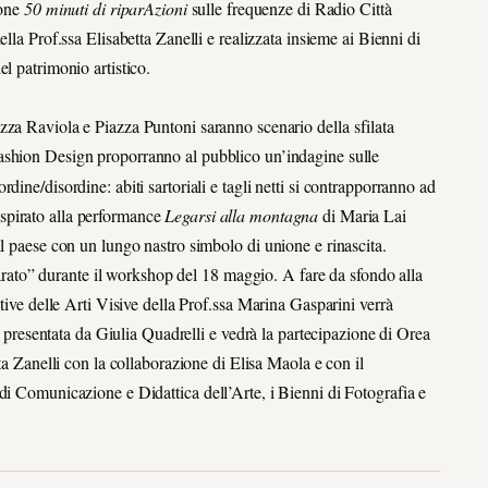
ione
50 minuti di riparAzioni
sulle frequenze di Radio Città
 della Prof.ssa Elisabetta Zanelli e realizzata insieme ai Bienni di
el patrimonio artistico.
iazza Raviola e Piazza Puntoni saranno scenario della sfilata
Fashion Design proporranno al pubblico un’indagine sulle
ine/disordine: abiti sartoriali e tagli netti si contrapporranno ad
spirato alla performance
Legarsi alla montagna
di Maria Lai
il paese con un lungo nastro simbolo di unione e rinascita.
iparato” durante il workshop del 18 maggio. A fare da sfondo alla
ative delle Arti Visive della Prof.ssa Marina Gasparini verrà
rà presentata da Giulia Quadrelli e vedrà la partecipazione di Orea
ta Zanelli con la collaborazione di Elisa Maola e con il
di Comunicazione e Didattica dell’Arte, i Bienni di Fotografia e