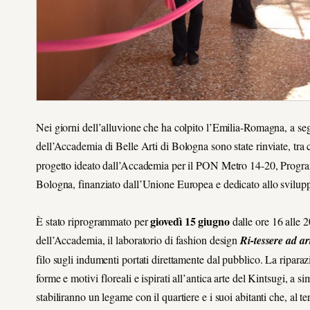
Nei giorni dell’alluvione che ha colpito l’Emilia-Romagna, a segu
dell’Accademia di Belle Arti di Bologna sono state rinviate, tra
progetto ideato dall’Accademia per il PON Metro 14-20, Progr
Bologna, finanziato dall’Unione Europea e dedicato allo svilupp
giovedì 15 giugno
È stato riprogrammato per
dalle ore 16 alle 2
dell’Accademia, il laboratorio di fashion design
Ri-tessere ad ar
filo sugli indumenti portati direttamente dal pubblico. La riparaz
forme e motivi floreali e ispirati all’antica arte del Kintsugi, a simb
stabiliranno un legame con il quartiere e i suoi abitanti che, al te