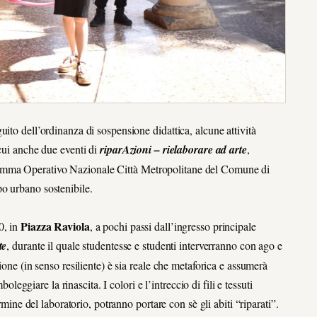
ito dell’ordinanza di sospensione didattica, alcune attività
 cui anche due eventi di
riparAzioni – rielaborare ad arte
,
amma Operativo Nazionale Città Metropolitane del Comune di
o urbano sostenibile.
Piazza Raviola
0, in
, a pochi passi dall’ingresso principale
te
, durante il quale studentesse e studenti interverranno con ago e
ione (in senso resiliente) è sia reale che metaforica e assumerà
oleggiare la rinascita. I colori e l’intreccio di fili e tessuti
rmine del laboratorio, potranno portare con sè gli abiti “riparati”.