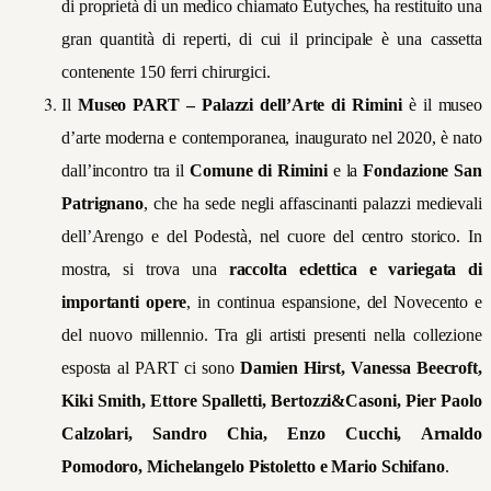
di proprietà di un medico chiamato Eutyches, ha restituito una
gran quantità di reperti, di cui il principale è una cassetta
contenente 150 ferri chirurgici.
Il
Museo PART – Palazzi dell’Arte di Rimini
è il museo
d’arte moderna e contemporanea, inaugurato nel 2020, è nato
dall’incontro tra il
Comune di Rimini
e la
Fondazione San
Patrignano
, che ha sede negli affascinanti palazzi medievali
dell’Arengo e del Podestà, nel cuore del centro storico. In
mostra, si trova una
raccolta eclettica e variegata di
importanti opere
, in continua espansione, del Novecento e
del nuovo millennio. Tra gli artisti presenti nella collezione
esposta al PART ci sono
Damien Hirst, Vanessa Beecroft,
Kiki Smith, Ettore Spalletti, Bertozzi&Casoni, Pier Paolo
Calzolari, Sandro Chia, Enzo Cucchi, Arnaldo
Pomodoro, Michelangelo Pistoletto e Mario Schifano
.