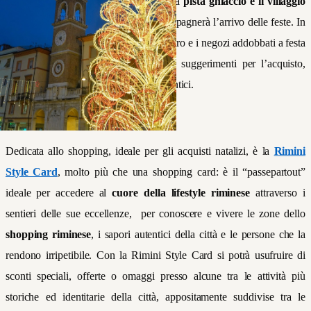
spiaggia e il porto. A fare da cornice, la
pista ghiaccio e il villaggio
di Natale
in piazzale Fellini che accompagnerà l’arrivo delle feste. In
più, come ogni anno, i mercatini in centro e i negozi addobbati a festa
offriranno ai visitatori ogni genere di suggerimenti per l’acquisto,
anche solidale, di regali originali e autentici.
Dedicata allo shopping, ideale per gli acquisti natalizi, è la
Rimini
Style Card
, molto più che una shopping card: è il “passepartout”
ideale per accedere al
cuore della lifestyle riminese
attraverso i
sentieri delle sue eccellenze, per conoscere e vivere le zone dello
shopping riminese
, i sapori autentici della città e le persone che la
rendono irripetibile. Con la Rimini Style Card si potrà usufruire di
sconti speciali, offerte o omaggi presso alcune tra le attività più
storiche ed identitarie della città, appositamente suddivise tra le