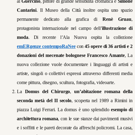
al
Guercino
, pittore di grande sensibilità cromatica e
Simone
Cantarini
. Il Museo della Città inoltre ospita uno spazio
permanente dedicato alla grafica di
Renè Gruau
,
protagonista internazionale nel campo dell’
illustrazione di
moda
. Di recente l’Ala Nuova ospita la collezione
emERgenze contempoRaNee
con
45 opere di 36 artisti e 2
donazioni del mecenate bolognese Francesco Amante
, La
nuova collezione vuole documentare i linguaggi di artisti e
artiste, singoli o collettivi espressi attraverso differenti media
come pittura, disegno, scultura, fotografia, videoarte.
La
Domus del Chirurgo
,
un’abitazione romana della
seconda metà del II secolo
, scoperta nel 1989 a Rimini in
piazza Luigi Ferrari. La domus è uno splendido
esempio di
architettura romana
, con le sue stanze dai pavimenti musivi
e i soffitti e le pareti decorate da affreschi policromi. La casa,