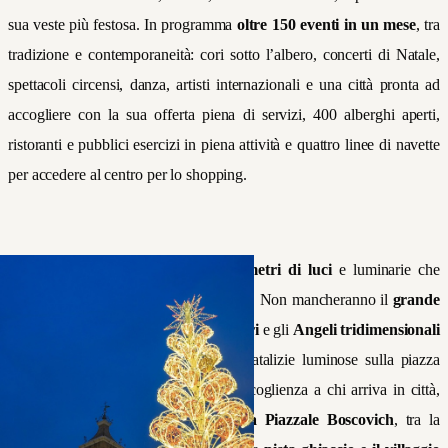
sua veste più festosa. In programma
oltre 150 eventi in un mese
, tra
tradizione e contemporaneità: cori sotto l’albero, concerti di Natale,
spettacoli circensi, danza, artisti internazionali e una città pronta ad
accogliere con la sua offerta piena di servizi, 400 alberghi aperti,
ristoranti e pubblici esercizi in piena attività e quattro linee di navette
per accedere al centro per lo shopping.
Quest’anno saranno circa
80 i chilometri di luci
e luminarie che
accenderanno di atmosfera tutta la città. Non mancheranno il
grande
albero di Natale in piazza Tre Martiri
e gli
Angeli tridimensionali
all’Arco d’Augusto
. Composizioni natalizie luminose sulla piazza
della stazione preparano una calda accoglienza a chi arriva in città,
mentre un
veliero luminoso illumina Piazzale Boscovich
, tra la