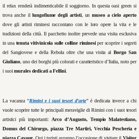
il relax renderà indimenticabile il soggiorno. In questa oasi green si
trova anche il
lungofiume degli artisti
, un
museo a cielo aperto
dove gli artisti riminesi raccontano con le loro opere la vita e le
tradizioni della città. Il pacchetto inoltre prevede una visita esclusiva
in una
tenuta vitivinicola sulle colline riminesi
per scoprire i segreti
del Sangiovese e della Rebola oltre che una visita al
Borgo San
Giuliano
, uno dei borghi più colorati e caratteristico d’Italia, noto per
i suoi
murales dedicati a Fellini
.
La vacanza “
Rimini e i suoi tesori d’arte
” è dedicata invece a chi
vuole scoprire tutte le principali meraviglie di Rimini con i suoi tesori
artistici più importanti:
Arco d’Augusto, Tempio Malatestiano,
Domus del Chirurgo, piazza Tre Martiri, Vecchia Pescheria e
piazza Cavour.
Qui i turisti avranno l’occasione di visitare il
Visitor