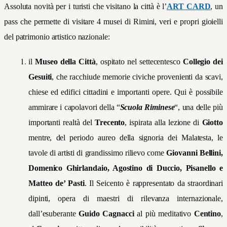
Assoluta novità per i turisti che visitano la città è l’
ART CARD
, un
pass che permette di visitare 4 musei di Rimini, veri e propri gioielli
del patrimonio artistico nazionale:
il
Museo della Città
, ospitato nel settecentesco
Collegio dei
Gesuiti
, che racchiude memorie civiche provenienti da scavi,
chiese ed edifici cittadini e importanti opere. Qui è possibile
ammirare i capolavori della “
Scuola Riminese
“, una delle più
importanti realtà del
Trecento
, ispirata alla lezione di
Giotto
mentre, del periodo aureo della signoria dei Malatesta, le
tavole di artisti di grandissimo rilievo come
Giovanni Bellini,
Domenico Ghirlandaio, Agostino di Duccio, Pisanello e
Matteo de’ Pasti
. Il Seicento è rappresentato da straordinari
dipinti, opera di maestri di rilevanza internazionale,
dall’esuberante
Guido Cagnacci
al più meditativo
Centino
,