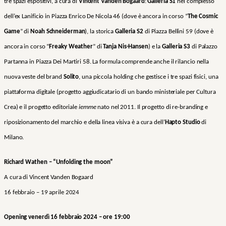
tre spazi espositivi, a cura di
Vincent Vanden Bogaard
:
Galleria
S1
nel complesso
dell’ex Lanificio in Piazza Enrico De Nicola 46 (dove è ancora in corso “
The Cosmic
Game
” di
Noah Schneiderman
), la storica
Galleria
S2
di Piazza Bellini 59 (dove è
ancora in corso “
Freaky Weather
” di
Tanja Nis-Hansen
) e la
Galleria
S3
di Palazzo
Partanna in Piazza Dei Martiri 58. La formula comprende anche il rilancio nella
nuova veste del brand
Solito
, una piccola holding che gestisce i tre spazi fisici, una
piattaforma digitale (progetto aggiudicatario di un bando ministeriale per Cultura
Crea) e il progetto editoriale
iemme
nato nel 2011. Il progetto di re-branding e
riposizionamento del marchio e della linea visiva è a cura dell’
Hapto Studio
di
Milano.
Richard Wathen –
“
Unfolding the moon”
A cura di Vincent Vanden Bogaard
16 febbraio – 19 aprile 2024
Opening venerdì 16 febbraio 2024 – ore 19:00