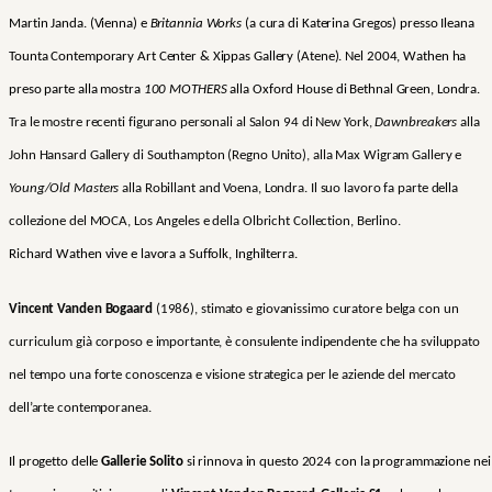
Martin Janda. (Vienna) e
Britannia Works
(a cura di Katerina Gregos) presso Ileana
Tounta Contemporary Art Center & Xippas Gallery (Atene). Nel 2004, Wathen ha
preso parte alla mostra
100 MOTHERS
alla Oxford House di Bethnal Green, Londra.
Tra le mostre recenti figurano personali al Salon 94 di New York,
Dawnbreakers
alla
John Hansard Gallery di Southampton (Regno Unito), alla Max Wigram Gallery e
Young/Old Masters
alla Robillant and Voena, Londra. Il suo lavoro fa parte della
collezione del MOCA, Los Angeles e della Olbricht Collection, Berlino.
Richard Wathen vive e lavora a Suffolk, Inghilterra.
Vincent Vanden Bogaard
(1986), stimato e giovanissimo curatore belga con un
curriculum già corposo e importante, è consulente indipendente che ha sviluppato
nel tempo una forte conoscenza e visione strategica per le aziende del mercato
dell’arte contemporanea.
Il progetto delle
Gallerie Solito
si rinnova in questo 2024 con la programmazione nei