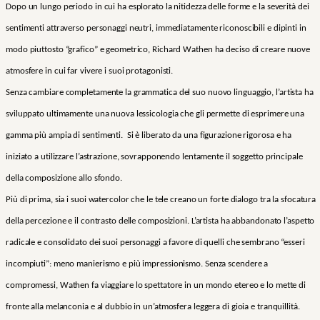
Dopo un lungo periodo in cui ha esplorato la nitidezza delle forme e la severità dei
sentimenti attraverso personaggi neutri, immediatamente riconoscibili e dipinti in
modo piuttosto “grafico” e geometrico, Richard Wathen ha deciso di creare nuove
atmosfere in cui far vivere i suoi protagonisti.
Senza cambiare completamente la grammatica del suo nuovo linguaggio, l’artista ha
sviluppato ultimamente una nuova lessicologia che gli permette di esprimere una
gamma più ampia di sentimenti. Si è liberato da una figurazione rigorosa e ha
iniziato a utilizzare l’astrazione, sovrapponendo lentamente il soggetto principale
della composizione allo sfondo.
Più di prima, sia i suoi watercolor che le tele creano un forte dialogo tra la sfocatura
della percezione e il contrasto delle composizioni. L’artista ha abbandonato l’aspetto
radicale e consolidato dei suoi personaggi a favore di quelli che sembrano “esseri
incompiuti”: meno manierismo e più impressionismo. Senza scendere a
compromessi, Wathen fa viaggiare lo spettatore in un mondo etereo e lo mette di
fronte alla melanconia e al dubbio in un’atmosfera leggera di gioia e tranquillità.