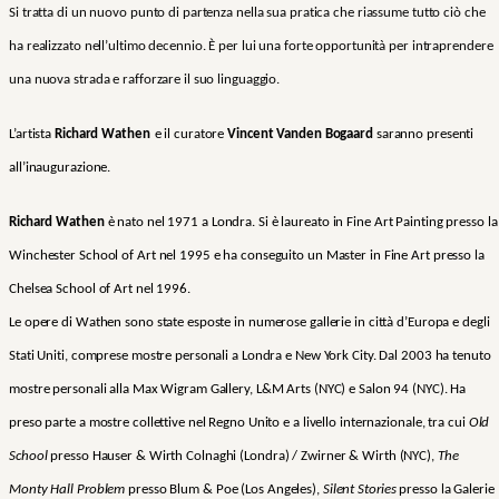
Si tratta di un nuovo punto di partenza nella sua pratica che riassume tutto ciò che
ha realizzato nell’ultimo decennio. È per lui una forte opportunità per intraprendere
una nuova strada e rafforzare il suo linguaggio.
L’artista
Richard Wathen
e il curatore
Vincent Vanden Bogaard
saranno presenti
all’inaugurazione.
Richard Wathen
è nato nel 1971 a Londra. Si è laureato in Fine Art Painting presso la
Winchester School of Art nel 1995 e ha conseguito un Master in Fine Art presso la
Chelsea School of Art nel 1996.
Le opere di Wathen sono state esposte in numerose gallerie in città d’Europa e degli
Stati Uniti, comprese mostre personali a Londra e New York City. Dal 2003 ha tenuto
mostre personali alla Max Wigram Gallery, L&M Arts (NYC) e Salon 94 (NYC). Ha
preso parte a mostre collettive nel Regno Unito e a livello internazionale, tra cui
Old
School
presso Hauser & Wirth Colnaghi (Londra) / Zwirner & Wirth (NYC),
The
Monty Hall Problem
presso Blum & Poe (Los Angeles),
Silent Stories
presso la Galerie