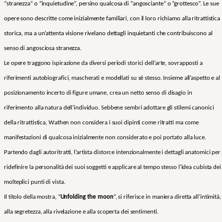
“stranezza” o “inquietudine”, persino qualcosa di “angosciante” o “grottesco”. Le sue
opere sono descritte come inizialmente familiari, con il loro richiamo alla ritrattistica
storica, ma a un’attenta visione rivelano dettagli inquietanti che contribuiscono al
senso di angosciosa stranezza.
Le opere traggono ispirazione da diversi periodi storici dell’arte, sovrapposti a
riferimenti autobiografici, mascherati e modellati su sé stesso. Insieme all’aspetto e al
posizionamento incerto di figure umane, crea un netto senso di disagio in
riferimento alla natura dell’individuo. Sebbene sembri adottare gli stilemi canonici
della ritrattistica, Wathen non considera i suoi dipinti come ritratti ma come
manifestazioni di qualcosa inizialmente non considerato e poi portato alla luce.
Partendo dagli autoritratti, l’artista distorce intenzionalmente i dettagli anatomici per
ridefinire la personalità dei suoi soggetti e applicare al tempo stesso l’idea cubista dei
molteplici punti di vista.
Il titolo della mostra
,
“
Unfolding the moon
”,
si riferisce in maniera diretta all’intimità,
alla segretezza, alla rivelazione e alla scoperta dei sentimenti.