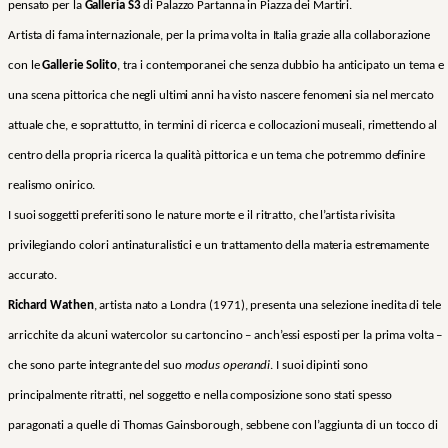
pensato per la
Galleria S3
di Palazzo Partanna in Piazza dei Martiri.
Artista di fama internazionale, per la prima volta in Italia grazie alla collaborazione
con le
Gallerie Solito
, tra i contemporanei che senza dubbio ha anticipato un tema e
una scena pittorica che negli ultimi anni ha visto nascere fenomeni sia nel mercato
attuale che, e soprattutto, in termini di ricerca e collocazioni museali, rimettendo al
centro della propria ricerca la qualità pittorica e un tema che potremmo definire
realismo onirico.
I suoi soggetti preferiti sono le nature morte e il ritratto, che l’artista rivisita
privilegiando colori antinaturalistici e un trattamento della materia estremamente
accurato.
Richard Wathen
, artista nato a Londra (1971), presenta una selezione inedita di tele
arricchite da alcuni watercolor su cartoncino – anch’essi esposti per la prima volta –
che sono parte integrante del suo
modus operandi
. I suoi dipinti sono
principalmente ritratti, nel soggetto e nella composizione sono stati spesso
paragonati a quelle di Thomas Gainsborough, sebbene con l’aggiunta di un tocco di