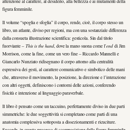
attenzione al carattere, al desiderio, alla bellezza e ai mutamenti della
figura femminile.
Il volume “spoglia e sfoglia” il corpo, rende, cioè, il corpo stesso un
libro, un atlante, diviso per regioni, ma con una sostanziale differenza
dalla consueta illustrazione scientifica: gesticola. Sin dal titolo
fuorviante –
This is the hand
, dove la mano suona come l’
end
di Jim
Morrison, come la fine, come un vero fine – Riccardo Mannelli e
Giancarlo Nunziato ridisegnano il corpo attorno alla centralità
espressiva dei gesti, al carattere comunicativo e simbolico delle mani
che, attraverso il movimento, la posizione, la direzione e l’interazione
con altri oggetti, definiscono i contorni delle azioni, conferendo
fisicità e intenzione al linguaggio paraverbale.
Il libro è pensato come un taccuino, perfettamente diviso in due parti
simmetriche: le due soggettività si completano come parti di una
anatomia complessiva sottoposta a dissezionamenti e ricuciture.
Succede, in questo processo di scomposizione della figura femminile,