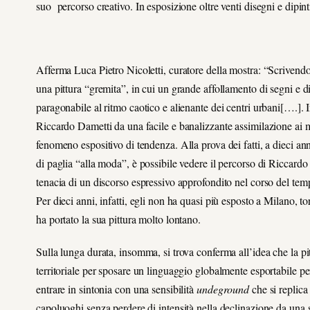
suo percorso creativo. In esposizione oltre venti disegni e dipint
Afferma Luca Pietro Nicoletti, curatore della mostra: “Scrivendo
una pittura “gremita”, in cui un grande affollamento di segni e d
paragonabile al ritmo caotico e alienante dei centri urbani[….]. I
Riccardo Dametti da una facile e banalizzante assimilazione ai mo
fenomeno espositivo di tendenza. Alla prova dei fatti, a dieci ann
di paglia “alla moda”, è possibile vedere il percorso di Riccardo 
tenacia di un discorso espressivo approfondito nel corso del tempo s
Per dieci anni, infatti, egli non ha quasi più esposto a Milano, 
ha portato la sua pittura molto lontano.
Sulla lunga durata, insomma, si trova conferma all’idea che la pi
territoriale per sposare un linguaggio globalmente esportabile p
entrare in sintonia con una sensibilità
undeground
che si replica
capoluoghi senza perdere di intensità nella declinazione da una si