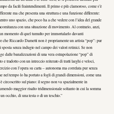
mpo da facili fraintendimenti. Il primo e più clamoroso, come s’è
differente ma che presenta una struttura e una funzione differente:
 entro uno spazio, che poco ha a che vedere con l’idea del grande
oncomitanza con una situazione di movimento. Al contrario, anzi,
un momento di quel tumulto per immortalarlo davanti
re che Riccardo Dametti non è propriamente un artista “pop”: pur
i sposta senza indugio nel campo dei valori retinici. Se non
gge dalle banalizzazioni di una vera estrapolazione “pop” di
 e tradotto con un intreccio reiterato di tratti larghi e veloci,
esercizio con l’opera su carta – autonoma ma correlata pur senza
 che nel tempo lo ha portato a fogli di grandi dimensioni, come una
 è circoscritto sul piano: il segno non va spazialmente in
assumendo maggior risalto tridimensionale soltanto in cui la somma
 un occhio, di una testa o di un teschio.”