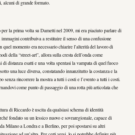
i, alcuni di grande formato.
 per la prima volta su Dametti nel 2009, mi era piaciuto parlare di
i immagini contribuiva a restituire il senso di una confusione
n quel momento era necessario chiarire l’alterità del lavoro di
di della “street-art”, allora sulla cresta dell’onda come
i di distanza esatti e una volta spentasi la vampata di quel fuoco
sotto una luce diversa, constatando innanzitutto la costanza e la
enza rincorrere la mostra a tutti i costi e l’evento a tutti i costi.
tornandovi come punto di passaggio di una rotta più articolata che
ttura di Riccardo è uscita da qualsiasi schema di identità
erché fondato su un lessico nuovo e sovraregionale, capace di
 da Milano a Londra e a Berlino, per poi spostarsi su altri
tuazione ad un’altra. Per certi versi, lo si potrebbe definire più