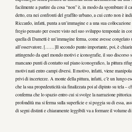
facilmente a partire da cosa “non” è, in modo da sgombrare il ca
detto, era nei confronti del graffito urbano, a cui certo non è in
Riccardo, infatti, punta a un’immagine e a una sua collocazione
fregio pensato per essere visto nel suo sviluppo temporale in c
quella di Dametti è un’immagine ferma, come avesse congelato 
all’osservatore. [……]Il secondo punto importante, poi, è chiari
attingendo da quel mondo motivi e iconografie, il suo discorso s
mancano punti di contatto sul piano iconografico, la pittura rifu
motivi nati entro campi diversi. Il motivo, infatti, viene manipolato
privi di incertezze. A monte della pittura, infatti, c’è un lungo 
che la sua propedeuticità sia finalizzata poi al dipinto su tela –
conferma che lo spazio entro cui si svolge la narrazione pittorica
profondità ma si ferma sulla superficie e si poggia su di essa, 
di segni distinti e chiaramente leggibili va a formare il volume di