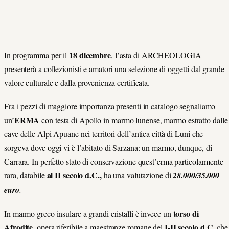
18 dicembre
In programma per il
, l’asta di ARCHEOLOGIA
presenterà a collezionisti e amatori una selezione di oggetti dal grande
valore culturale e dalla provenienza certificata.
Fra i pezzi di maggiore importanza presenti in catalogo segnaliamo
ERMA
un’
con testa di Apollo in marmo lunense, marmo estratto dalle
cave delle Alpi Apuane nei territori dell’antica città di Luni che
sorgeva dove oggi vi è l’abitato di Sarzana: un marmo, dunque, di
Carrara. In perfetto stato di conservazione quest’erma particolarmente
al II secolo d.C.,
rara, databile
ha una valutazione di
28.000/35.000
euro
.
torso di
In marmo greco insulare a grandi cristalli è invece un
Afrodite
I-II secolo d.C.
, opera riferibile a maestranze romane del
che