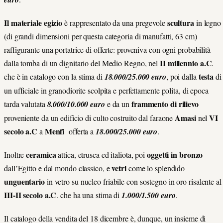
Il materiale egizio
scultura
è rappresentato da una pregevole
in legno
(di grandi dimensioni per questa categoria di manufatti, 63 cm)
raffigurante una portatrice di offerte: proveniva con ogni probabilità
II millennio a.C
dalla tomba di un dignitario del Medio Regno, nel
.
testa
che è in catalogo con la stima di
18.000/25.000 euro
, poi dalla
di
un ufficiale in granodiorite scolpita e perfettamente polita, di epoca
frammento di rilievo
tarda valutata
8.000/10.000 euro
e da un
Amasi
VI
proveniente da un edificio di culto costruito dal faraone
nel
secolo a.C
Menfi
a
offerta a
18.000/25.000
euro
.
ceramica
oggetti in bronzo
Inoltre
attica, etrusca ed italiota, poi
vetri
dall’Egitto e dal mondo classico, e
come lo splendido
unguentario
in vetro su nucleo friabile con sostegno in oro risalente al
III-II secolo a.C
. che ha una stima di
1.000/1.500 euro
.
Il catalogo della vendita del 18 dicembre è, dunque, un insieme di