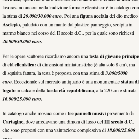
lavoravano ancora nella tradizione formale ellenistica: è in catalogo con
figura acefala
la stima di
20.000/30.000 euro
. Poi una
del dio medico
Asclepio,
paludato con un manto dal plastico panneggio, scolpita in
marmo bianco nel corso del II secolo d.C., per la quale sono richiesti
20.000/30.000 euro.
testa di giovane principe
Per le opere scultoree ricordiamo ancora una
età ellenistica:
di
di dimensioni miniaturistiche (è alta solo 8 cm), ma
di squisita fattura, la testa è proposta con una stima di
3.000/5000
statua di
euro
. Eccezionale sul mercato antiquario è una monumentale
togato
tarda età repubblicana
in calcare della
, alta 220 cm e stimata
.
16.000/25.000 euro
tre pannelli musivi
In catalogo anche mosaici come i
provenienti da
Cartagine,
III secolo d.C
dove arredavano una dimora di lusso del
.,
che sono proposti con una valutazione complessiva di
18.000/25.000
euro
.