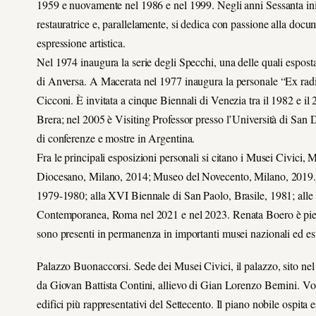
1959 e nuovamente nel 1986 e nel 1999. Negli anni Sessanta in
restauratrice e, parallelamente, si dedica con passione alla docum
espressione artistica.
Nel 1974 inaugura la serie degli Specchi, una delle quali espost
di Anversa. A Macerata nel 1977 inaugura la personale “Ex radici
Cicconi. È invitata a cinque Biennali di Venezia tra il 1982 e i
Brera; nel 2005 è Visiting Professor presso l’Università di San Di
di conferenze e mostre in Argentina.
Fra le principali esposizioni personali si citano i Musei Civi
Diocesano, Milano, 2014; Museo del Novecento, Milano, 2019. Ha
1979-1980; alla XVI Biennale di San Paolo, Brasile, 1981; alle
Contemporanea, Roma nel 2021 e nel 2023. Renata Boero è pienam
sono presenti in permanenza in importanti musei nazionali ed est
Palazzo Buonaccorsi. Sede dei Musei Civici, il palazzo, sito nel
da Giovan Battista Contini, allievo di Gian Lorenzo Bernini. Vol
edifici più rappresentativi del Settecento. Il piano nobile ospita 