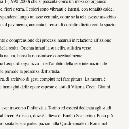
oritura 1 (1990-2000) che si presenta come un mosaico organico
iori e terra. I colori sono vibranti e intensi, con tonalità calde,
spandersi lungo un asse centrale, come se la tela avesse assorbito
e sul pavimento, aumenta il senso di contatto diretto con lo spazio
to e comprensione dei processi naturali in relazione all’azione
 realtà. Orienta infatti la sua cifra stilistica verso
 la natura, bensì la ricostruisce concettualmente.
o Leopardi organizza – nell’ambito della rete internazionale
 prevede la presenza dell’artista.
a di archivio di gesti compiuti nel fare pittura. La mostra è
immagini delle opere esposte e testi di Vittoria Coen, Gianni
er trascorso l’infanzia a Torino ed essersi dedicata agli studi
si al Liceo Artistico, dove è allieva di Emilio Scanavino. Poco più
 proposito le sue partecipazioni alla Quadriennale di Roma nel