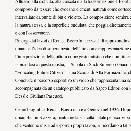
Allusivo alla ciclicità, alla crescita e alla trasformazione è Fi
composto da tessere che evocano elementi naturali come cortecce, f
intervallate da punte di blu e violetto. La composizione sembra e
la natura stessa, e la superficie ondulata, che poggia direttament
e con l’osservatore.
Emerge dai lavori di Renata Boero la necessità di approfondimen
umana e l’idea di superamento dell’arte come rappresentazione della
l’interpretazione della pittura come gesto artistico che non ritrae
Ispirandosi a questa mostra, la Scuola di Studi Superiori Giacom
“Educating Future Citizen” – una Scuola di Alta Formazione, che
Conclude il percorso espositivo un video che rappresenta una sort
accompagnata da un catalogo pubblicato da Sagep Editori con le 
Dessì e Giuliana Pascucci.
Cenni biografici. Renata Boero nasce a Genova nel 1936. Dopo av
umanistici in Svizzera, rientra nella sua città natale per iscriver
che ventenne inizia ad esporre i propri lavori, si ricordano a tal