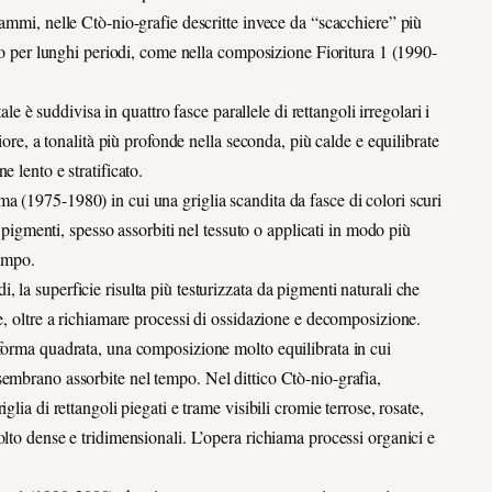
rammi, nelle Ctò-nio-grafie descritte invece da “scacchiere” più
eno per lunghi periodi, come nella composizione Fioritura 1 (1990-
 suddivisa in quattro fasce parallele di rettangoli irregolari i
iore, a tonalità più profonde nella seconda, più calde e equilibrate
 lento e stratificato.
 (1975-1980) in cui una griglia scandita da fasce di colori scuri
I pigmenti, spesso assorbiti nel tessuto o applicati in modo più
tempo.
la superficie risulta più testurizzata da pigmenti naturali che
e, oltre a richiamare processi di ossidazione e decomposizione.
 forma quadrata, una composizione molto equilibrata in cui
sembrano assorbite nel tempo. Nel dittico Ctò-nio-grafia,
lia di rettangoli piegati e trame visibili cromie terrose, rosate,
olto dense e tridimensionali. L’opera richiama processi organici e