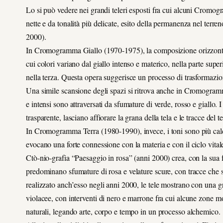
Lo si può vedere nei grandi teleri esposti fra cui alcuni Cromog
nette e da tonalità più delicate, esito della permanenza nel terr
2000).
In Cromogramma Giallo (1970-1975), la composizione orizzontale è
cui colori variano dal giallo intenso e materico, nella parte super
nella terza. Questa opera suggerisce un processo di trasformazione
Una simile scansione degli spazi si ritrova anche in Cromogramma
e intensi sono attraversati da sfumature di verde, rosso e giallo. 
trasparente, lasciano affiorare la grana della tela e le tracce del 
In Cromogramma Terra (1980-1990), invece, i toni sono più caldi, 
evocano una forte connessione con la materia e con il ciclo vital
Ctò-nio-grafia “Paesaggio in rosa” (anni 2000) crea, con la sua
predominano sfumature di rosa e velature scure, con tracce che 
realizzato anch’esso negli anni 2000, le tele mostrano con una grig
violacee, con interventi di nero e marrone fra cui alcune zone m
naturali, legando arte, corpo e tempo in un processo alchemico.