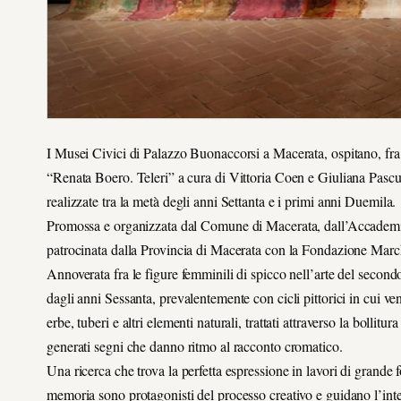
I Musei Civici di Palazzo Buonaccorsi a Macerata, ospitano, fra 
“Renata Boero. Teleri” a cura di Vittoria Coen e Giuliana Pasc
realizzate tra la metà degli anni Settanta e i primi anni Duemila.
Promossa e organizzata dal Comune di Macerata, dall’Accademia B
patrocinata dalla Provincia di Macerata con la Fondazione Marche C
Annoverata fra le figure femminili di spicco nell’arte del secon
dagli anni Sessanta, prevalentemente con cicli pittorici in cui ve
erbe, tuberi e altri elementi naturali, trattati attraverso la bollit
generati segni che danno ritmo al racconto cromatico.
Una ricerca che trova la perfetta espressione in lavori di grande fo
memoria sono protagonisti del processo creativo e guidano l’intera