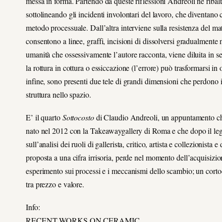
messa in forma. Partendo da queste riflessioni Andreoli ne ribalt
sottolineando gli incidenti involontari del lavoro, che diventano
metodo processuale. Dall’altra interviene sulla resistenza del mate
consentono a linee, graffi, incisioni di dissolversi gradualmente n
umanità che ossessivamente l’autore racconta, viene diluita in seg
la rottura in cottura o essiccazione (l’errore) può trasformarsi 
infine, sono presenti due tele di grandi dimensioni che perdono il
struttura nello spazio.
E’ il quarto
Sottocosto
di Claudio Andreoli, un appuntamento che s
nato nel 2012 con la Takeawaygallery di Roma e che dopo il legno
sull’analisi dei ruoli di gallerista, critico, artista e collezionist
proposta a una cifra irrisoria, perde nel momento dell’acquisizi
esperimento sui processi e i meccanismi dello scambio; un cortoci
tra prezzo e valore.
Info:
RECENT WORKS ON CERAMIC