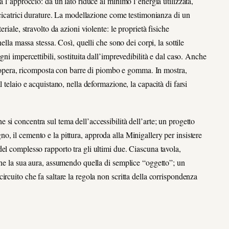
a l’approccio: da un lato riduce al minimo l’energia utilizzata,
 cicatrici durature. La modellazione come testimonianza di un
riale, stravolto da azioni violente: le proprietà fisiche
ella massa stessa. Così, quelli che sono dei corpi, la sottile
ni impercettibili, sostituita dall’imprevedibilità e dal caso. Anche
in opera, ricomposta con barre di piombo e gomma. In mostra,
 telaio e acquistano, nella deformazione, la capacità di farsi
i concentra sul tema dell’accessibilità dell’arte; un progetto
, il cemento e la pittura, approda alla Minigallery per insistere
a e del complesso rapporto tra gli ultimi due. Ciascuna tavola,
one la sua aura, assumendo quella di semplice “oggetto”; un
rcuito che fa saltare la regola non scritta della corrispondenza