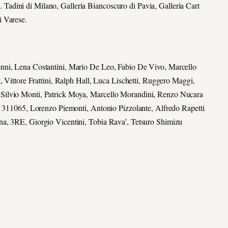
adini di Milano, Galleria Biancoscuro di Pavia, Galleria Cart
i Varese.
onni, Lena Costantini, Mario De Leo, Fabio De Vivo, Marcello
, Vittore Frattini, Ralph Hall, Luca Lischetti, Ruggero Maggi,
 Silvio Monti, Patrick Moya, Marcello Morandini, Renzo Nucara
de 311065, Lorenzo Piemonti, Antonio Pizzolante, Alfredo Rapetti
na, 3RE, Giorgio Vicentini, Tobia Rava’, Tetsuro Shimizu