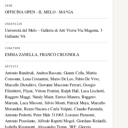
SEDE
OFFICINA OPEN - IL MELO - MA*GA
INDIRIZZO
Università del Melo – Galleria di Arti Visive Via Magenta, 3
Gallarate VA
CURATORE
EMMA ZANELLA, FRANCO CRUGNOLA
ARTISTI
Antonio Bandirali, Andrea Bassani, Gianni Cella, Mattia
Consonni, Lena Costantini, Mario De Leo, Fabio De Vivo,
Marcello Diotallevi, Giovanni Massimo Ferrari, Giorgio
Filimberti, Flycat, Vittore Frattini, Ralph Hall, Luca Lischetti,
Ruggero Maggi, Nataly Maier, Enrico Manera, Ruggero
Marrani, Luca Missoni, Silvio Monti, Patrick Moya, Marcello
Morandini, Renzo Nucara e Carla Volpati, Claudio Parentela,
Antonio Pedretti, Peter Hide 311065, Lorenzo Piemonti,
Antonio Pizzolante, Alfredo Rapetti Mogol, Giordano Redaelli,
Isabella Rigamonti, Alessandro Traina, 3RE, Giorgio