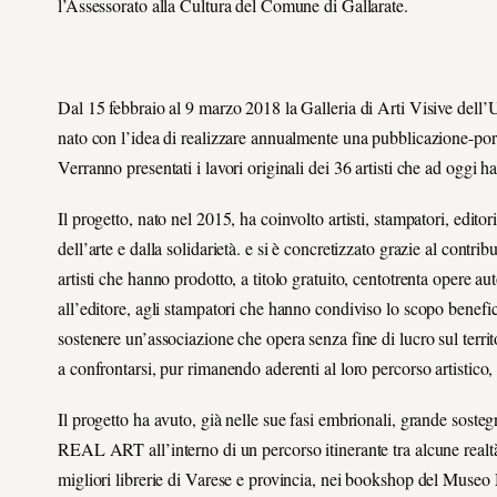
l’Assessorato alla Cultura del Comune di Gallarate.
Dal 15 febbraio al 9 marzo 2018 la Galleria di Arti Visive dell’Un
nato con l’idea di realizzare annualmente una pubblicazione-port
Verranno presentati i lavori originali dei 36 artisti che ad oggi 
Il progetto, nato nel 2015, ha coinvolto artisti, stampatori, editor
dell’arte e dalla solidarietà. e si è concretizzato grazie al contri
artisti che hanno prodotto, a titolo gratuito, centotrenta opere a
all’editore, agli stampatori che hanno condiviso lo scopo benefico
sostenere un’associazione che opera senza fine di lucro sul territor
a confrontarsi, pur rimanendo aderenti al loro percorso artistico, 
Il progetto ha avuto, già nelle sue fasi embrionali, grande sostegn
REAL ART all’interno di un percorso itinerante tra alcune realtà 
migliori librerie di Varese e provincia, nei bookshop del Mu