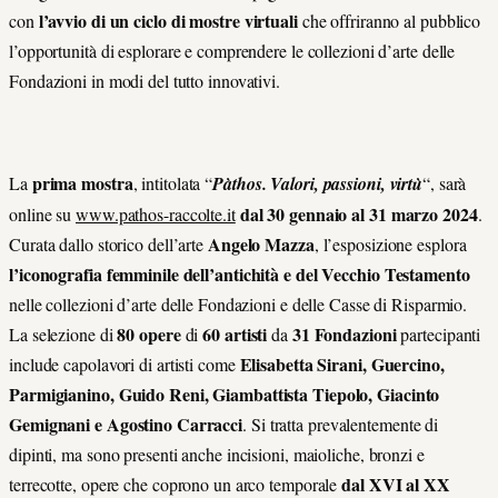
l’avvio di un ciclo di mostre virtuali
con
che offriranno al pubblico
l’opportunità di esplorare e comprendere le collezioni d’arte delle
Fondazioni in modi del tutto innovativi.
prima mostra
La
, intitolata “
Pàthos. Valori, passioni, virtù
“, sarà
dal 30 gennaio al 31 marzo 2024
online su
www.pathos-raccolte.it
.
Angelo Mazza
Curata dallo storico dell’arte
, l’esposizione esplora
l’iconografia femminile dell’antichità e del Vecchio Testamento
nelle collezioni d’arte delle Fondazioni e delle Casse di Risparmio.
80 opere
60 artisti
31 Fondazioni
La selezione di
di
da
partecipanti
Elisabetta Sirani, Guercino,
include capolavori di artisti come
Parmigianino, Guido Reni, Giambattista Tiepolo, Giacinto
Gemignani e Agostino Carracci
. Si tratta prevalentemente di
dipinti, ma sono presenti anche incisioni, maioliche, bronzi e
dal XVI al XX
terrecotte, opere che coprono un arco temporale