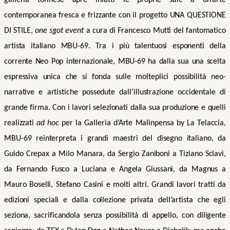
galleria torinese apre infatti le proprie sale a un’arte
contemporanea fresca e frizzante con il progetto UNA QUESTIONE
DI STILE,
one sgot event
a cura di Francesco Mutti del fantomatico
artista italiano MBU-69. Tra i più talentuosi esponenti della
corrente Neo Pop internazionale, MBU-69 ha dalla sua una scelta
espressiva unica che si fonda sulle
molteplici possibilit
à neo-
narrative
e artistiche possedute
d
all’illustrazione occidentale di
grande firma. Con i lavori selezionati dalla sua produzione e quelli
realizzati
ad hoc
per la Galleria d’Arte Malinpensa by La Telaccia,
MBU-69 reinterpreta
i grandi maestri del disegno italiano, da
Guido Crepax a Milo Manara, da Sergio Zaniboni a Tiziano Sclavi,
da Fernando Fusco a Luciana e Angela Giussani, da Magnus a
Mauro Boselli, Stefano Casini e molti altri. Grandi lavori tratti da
edizioni speciali e dalla collezione privata dell’artista che egli
seziona, sacrificandola senza possibilità di appello, con diligente