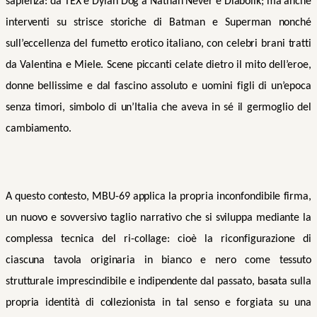
sapienza: da TEX e Dylan Dog a Nathan Never e Diabolik; ma anche
interventi su strisce storiche di Batman e Superman nonché
sull’eccellenza del fumetto erotico italiano, con celebri brani tratti
da Valentina e Miele. Scene piccanti celate dietro il mito dell’eroe,
donne bellissime e dal fascino assoluto e uomini figli di un’epoca
senza timori, simbolo di un’Italia che aveva in sé il germoglio del
cambiamento.
A questo contesto, MBU-69 applica la propria inconfondibile firma,
un nuovo e sovversivo taglio narrativo che si sviluppa mediante la
complessa tecnica del ri-collage: cioè la riconfigurazione di
ciascuna tavola originaria in bianco e nero come tessuto
strutturale imprescindibile e indipendente dal passato, basata sulla
propria identità di collezionista in tal senso e forgiata su una